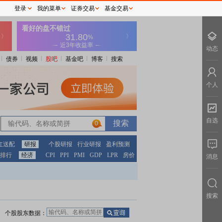
登录
我的菜单
证券交易
基金交易
动态
债券
视频
股吧
基金吧
博客
搜索
个人
自选
0
红送配
研报
个股研报
行业研报
盈利预测
排行
经济
CPI
PPI
PMI
GDP
LPR
房价
消息
搜索
个股股东数据：