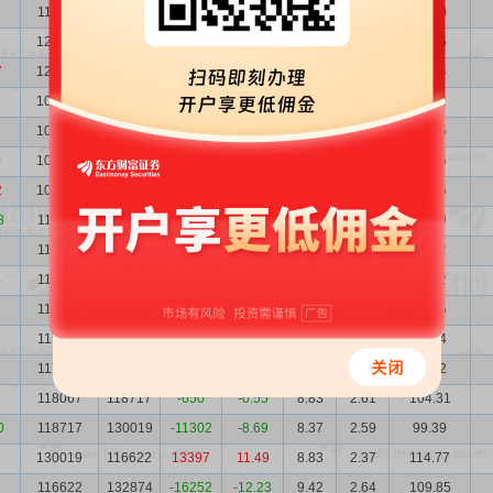
119948
121946
-1998
-1.64
7.34
2.57
88.00
8
121946
129170
-7224
-5.59
7.06
2.52
86.15
7
129170
101342
27828
27.46
6.93
2.38
89.54
101342
102692
-1350
-1.31
7.95
3.04
80.62
102692
105241
-2549
-2.42
7.58
3.00
77.85
0
105241
107254
-2013
-1.88
7.40
2.92
77.85
2
107254
110916
-3662
-3.30
7.69
2.87
82.46
8
110916
112383
-1467
-1.31
6.46
2.77
71.69
1
112383
114755
-2372
-2.07
7.56
2.74
84.92
4
114755
119292
-4537
-3.80
8.07
2.68
92.62
119292
115978
3314
2.86
8.23
2.58
98.15
115978
117452
-1474
-1.25
8.41
2.65
97.54
7
117452
118067
-615
-0.52
8.23
2.62
96.62
118067
118717
-650
-0.55
8.83
2.61
104.31
0
118717
130019
-11302
-8.69
8.37
2.59
99.39
130019
116622
13397
11.49
8.83
2.37
114.77
5
116622
132874
-16252
-12.23
9.42
2.64
109.85