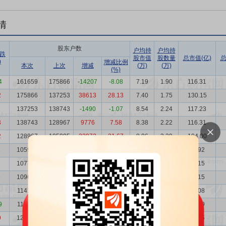
情
股东户数
户均持
户均持
跌
股市值
股数量
总市值(亿)
总
)
增减比例
本次
上次
增减
(万)
(万)
(%)
4
161659
175866
-14207
-8.08
7.19
1.90
116.31
2
175866
137253
38613
28.13
7.40
1.75
130.15
137253
138743
-1490
-1.07
8.54
2.24
117.23
3
138743
128967
9776
7.58
8.38
2.22
116.31
2
128967
105995
22972
21.67
8.06
2.39
104.00
1
105995
107780
-1785
-1.66
8.77
2.90
92.92
107780
109606
-1826
-1.67
8.74
2.85
94.15
6
109606
114127
-4521
-3.96
7.86
2.81
86.15
5
114127
112680
1447
1.28
7.63
2.70
87.08
9
112680
128037
-15357
-11.99
7.76
2.73
87.39
9
128037
119948
8089
6.74
7.64
2.40
97.85