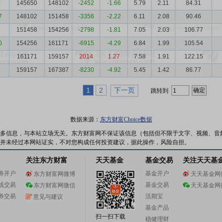
0
145650
148102
-2452
-1.66
5.79
2.11
84.31
7
148102
151458
-3356
-2.22
6.11
2.08
90.46
151458
154256
-2798
-1.81
7.05
2.03
106.77
0
154256
161171
-6915
-4.29
6.84
1.99
105.54
161171
159157
2014
1.27
7.58
1.91
122.15
159157
167387
-8230
-4.92
5.45
1.42
86.77
1
2
下一页
跳转到
数据来源：
东方财富Choice数据
多信息，与本站立场无关。东方财富网不保证该信息（包括但不限于文字、视频、音
并未经过本网站证实，不对您构成任何投资建议，据此操作，风险自担。
关注东方财富
天天基金
基金交易
关注天天基
券开户
基金开户
东方财富网微博
天天基金网
线交易
基金交易
东方财富网微信
天天基金网
券交易
活期宝
意见与建议
基金产品
扫一扫下载
稳健理财