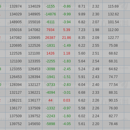
6
132874
134029
-1155
-0.86
8.71
2.32
115.69
1
134029
148905
-14876
-9.99
9.89
2.30
132.62
4
148905
155016
-6111
-3.94
6.82
2.07
101.54
7
155016
147082
7934
5.39
7.23
1.98
112.00
2
147082
120695
26387
21.86
8.35
2.09
122.77
120695
122526
-1831
-1.49
6.22
2.55
75.08
122526
121100
1426
1.18
5.60
2.51
68.62
121100
123355
-2255
-1.83
5.64
2.54
68.31
8
123355
126453
-3098
-2.45
5.24
2.49
64.62
7
126453
128394
-1941
-1.51
5.91
2.43
74.77
0
128394
132127
-3733
-2.83
6.04
2.40
77.54
5
132127
136221
-4094
-3.01
6.68
2.33
88.31
2
136221
136177
44
0.03
6.62
2.26
90.15
8
136177
137509
-1332
-0.97
5.58
2.26
76.00
137509
139752
-2243
-1.60
6.02
2.24
82.77
3
139752
145650
-5898
-4.05
5.61
2.20
78.46