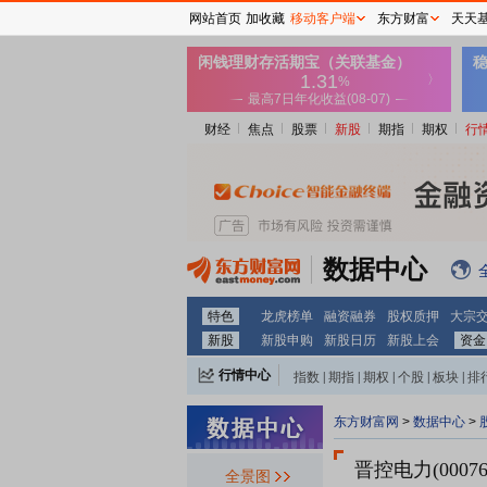
网站首页
加收藏
移动客户端
东方财富
天天
财经
焦点
股票
新股
期指
期权
行
数据中心
特色
龙虎榜单
融资融券
股权质押
大宗
新股
新股申购
新股日历
新股上会
资金
行情中心
指数
|
期指
|
期权
|
个股
|
板块
|
排
东方财富网
>
数据中心
>
晋控电力(00076
全景图