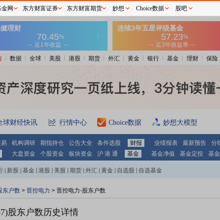
基金网
东方财富证券
东方财富期货
妙想
Choice数据
股吧
情
数据
全球
美股
港股
期货
外汇
黄金
银行
基金
理财
保险
全球财经快讯
行情中心
Choice数据
妙想大模型
交易
机构调研
期指持仓
公告大全
条件选股
财报
业绩报表
最新预告
分
大盘资金
个股资金
板块资金
沪 港 通
基金
基金净值
基金定投
基金
行
|
新股
|
基金
|
港股
|
美股
|
期货
|
外汇
|
黄金
|
自选股
|
自选基金
股东户数
>
晋控电力
>
晋控电力-股东户数
7)
股东户数历史详情