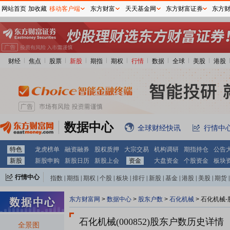
网站首页
加收藏
移动客户端
东方财富
天天基金网
东方财富证券
东方
财经
焦点
股票
新股
期指
期权
行情
数据
全球
美股
港股
数据中心
全球财经快讯
行情中
特色
龙虎榜单
融资融券
股权质押
大宗交易
机构调研
期指持仓
公告
新股
新股申购
新股日历
新股上会
资金
大盘资金
个股资金
板块
行情中心
指数
|
期指
|
期权
|
个股
|
板块
|
排行
|
新股
|
基金
|
港股
|
美股
|
期货
|
外汇
|
黄金
|
自选股
|
自选基金
东方财富网
>
数据中心
>
股东户数
>
石化机械
>
石化机械-
石化机械(000852)
股东户数历史详情
全景图