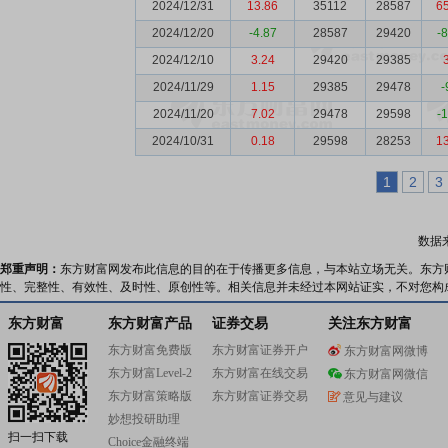
2024/12/31
13.86
35112
28587
6
2024/12/20
-4.87
28587
29420
-
2024/12/10
3.24
29420
29385
2024/11/29
1.15
29385
29478
-
2024/11/20
7.02
29478
29598
-
2024/10/31
0.18
29598
28253
1
1
2
3
数据
郑重声明：
东方财富网发布此信息的目的在于传播更多信息，与本站立场无关。东方
性、完整性、有效性、及时性、原创性等。相关信息并未经过本网站证实，不对您构
东方财富
东方财富产品
证券交易
关注东方财富
东方财富免费版
东方财富证券开户
东方财富网微博
东方财富Level-2
东方财富在线交易
东方财富网微信
东方财富策略版
东方财富证券交易
意见与建议
妙想投研助理
扫一扫下载
Choice金融终端