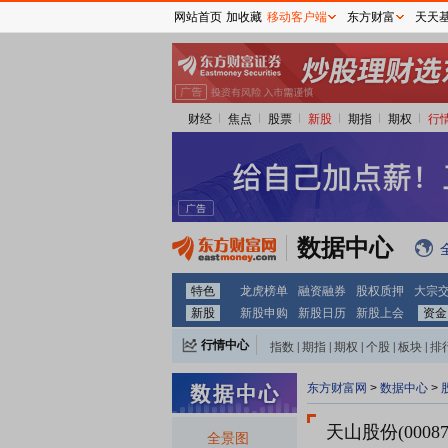
网站首页
加收藏
移动客户端
东方财富
天天
财经
焦点
股票
新股
期指
期权
行
数据中心
特色
龙虎榜单
融资融券
股权质押
大宗
新股
新股申购
新股日历
新股上会
资金
行情中心
指数
|
期指
|
期权
|
个股
|
板块
|
排
东方财富网
>
数据中心
>
天山股份(00087
全景图