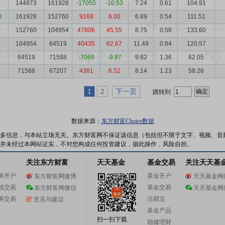
144873
161928
-17055
-10.53
7.24
0.61
104.91
0
161928
152760
9168
6.00
6.89
0.54
111.51
0
152760
104954
47806
45.55
8.75
0.58
133.60
3
104954
64519
40435
62.67
11.49
0.84
120.57
64519
71588
-7069
-9.87
9.62
1.36
62.05
71588
67207
4381
6.52
8.14
1.23
58.26
1
2
下一页
跳转到
数据来源：
东方财富Choice数据
多信息，与本站立场无关。东方财富网不保证该信息（包括但不限于文字、视频、音
并未经过本网站证实，不对您构成任何投资建议，据此操作，风险自担。
关注东方财富
天天基金
基金交易
关注天天基
券开户
基金开户
东方财富网微博
天天基金网
线交易
基金交易
东方财富网微信
天天基金网
券交易
活期宝
意见与建议
基金产品
扫一扫下载
稳健理财