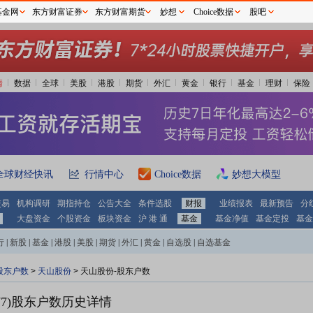
基金网
东方财富证券
东方财富期货
妙想
Choice数据
股吧
情
数据
全球
美股
港股
期货
外汇
黄金
银行
基金
理财
保险
全球财经快讯
行情中心
Choice数据
妙想大模型
交易
机构调研
期指持仓
公告大全
条件选股
财报
业绩报表
最新预告
分
大盘资金
个股资金
板块资金
沪 港 通
基金
基金净值
基金定投
基金
行
|
新股
|
基金
|
港股
|
美股
|
期货
|
外汇
|
黄金
|
自选股
|
自选基金
股东户数
>
天山股份
>
天山股份-股东户数
7)
股东户数历史详情