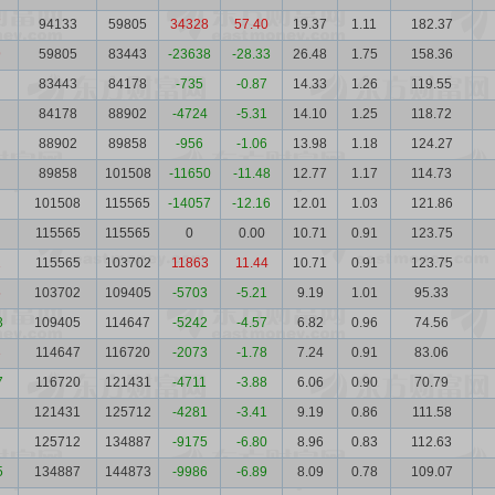
7
94133
59805
34328
57.40
19.37
1.11
182.37
9
59805
83443
-23638
-28.33
26.48
1.75
158.36
83443
84178
-735
-0.87
14.33
1.26
119.55
84178
88902
-4724
-5.31
14.10
1.25
118.72
88902
89858
-956
-1.06
13.98
1.18
124.27
89858
101508
-11650
-11.48
12.77
1.17
114.73
101508
115565
-14057
-12.16
12.01
1.03
121.86
115565
115565
0
0.00
10.71
0.91
123.75
1
115565
103702
11863
11.44
10.71
0.91
123.75
5
103702
109405
-5703
-5.21
9.19
1.01
95.33
3
109405
114647
-5242
-4.57
6.82
0.96
74.56
3
114647
116720
-2073
-1.78
7.24
0.91
83.06
7
116720
121431
-4711
-3.88
6.06
0.90
70.79
121431
125712
-4281
-3.41
9.19
0.86
111.58
125712
134887
-9175
-6.80
8.96
0.83
112.63
5
134887
144873
-9986
-6.89
8.09
0.78
109.07