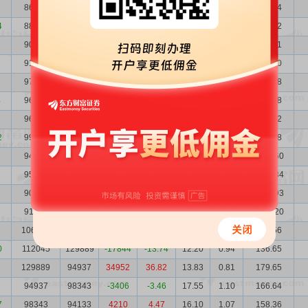
86358
88896
-2538
-2.86
69.02
10.03
596.04
4
88896
90310
-1414
-1.57
65.10
9.75
578.72
90310
91825
-1515
-1.65
74.63
9.59
674.01
91825
97539
-5714
-5.86
76.80
9.43
705.20
97539
96828
711
0.73
78.69
8.88
767.58
4
96828
96537
291
0.30
87.24
8.95
844.68
96537
99835
-3298
-3.30
76.46
8.97
738.12
2
99835
94056
5779
6.14
77.15
8.68
770.18
94056
95190
-1134
-1.19
113.29
9.21
1065.60
95190
90818
4372
4.81
119.95
9.10
1141.84
90818
91589
-771
-0.84
138.51
9.54
1257.93
91589
106597
-15008
-14.08
139.56
9.12
1278.20
106597
112045
-5448
-4.86
13.84
0.98
147.56
0
112045
129889
-17844
-13.74
12.20
0.94
136.65
129889
94937
34952
36.82
13.83
0.81
179.65
94937
98343
-3406
-3.46
17.55
1.10
166.64
7
98343
94133
4210
4.47
16.10
1.07
158.36