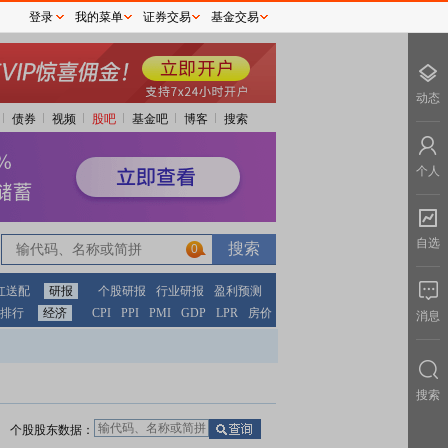
登录
我的菜单
证券交易
基金交易
动态
债券
视频
股吧
基金吧
博客
搜索
个人
自选
0
红送配
研报
个股研报
行业研报
盈利预测
排行
经济
CPI
PPI
PMI
GDP
LPR
房价
消息
搜索
个股股东数据：