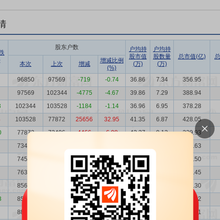
情
股东户数
户均持
户均持
跌
股市值
股数量
总市值(亿)
总
)
增减比例
本次
上次
增减
(万)
(万)
(%)
96850
97569
-719
-0.74
36.86
7.34
356.95
97569
102344
-4775
-4.67
39.86
7.29
388.94
3
102344
103528
-1184
-1.14
36.96
6.95
378.28
4
103528
77872
25656
32.95
41.35
6.87
428.05
0
77872
73406
4466
6.08
42.37
9.13
329.93
73406
74560
-1154
-1.55
53.76
9.69
394.63
74560
76389
-1829
-2.39
52.64
9.54
392.50
76389
85635
-9246
-10.80
52.68
9.31
402.45
85635
85441
194
0.23
47.33
8.30
405.30
8
85441
88676
-3235
-3.65
54.75
10.14
467.82
88676
86358
2318
2.68
66.73
9.77
591.71