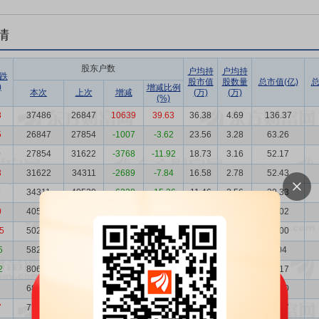
情
股东户数
户均持
户均持
跌
股市值
股数量
总市值(亿)
总
)
增减比例
本次
上次
增减
(万)
(万)
(%)
8
37486
26847
10639
39.63
36.38
4.69
136.37
5
26847
27854
-1007
-3.62
23.56
3.28
63.26
0
27854
31622
-3768
-11.92
18.73
3.16
52.17
3
31622
34311
-2689
-7.84
16.58
2.78
52.43
9
34311
40539
-6228
-15.36
11.46
2.56
39.33
0
40539
50208
-9669
-19.26
10.61
2.17
43.02
5
50208
58275
-8067
-13.84
5.98
1.75
30.00
5
58275
80657
-22382
-27.75
1.21
1.51
7.04
2
80657
68656
12001
17.48
2.75
1.09
22.17
68656
73253
-4597
-6.28
4.15
1.28
28.50
7
73253
70951
2302
3.24
3.63
1.20
26.57