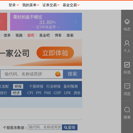
登录
我的菜单
证券交易
基金交易
动态
债券
视频
股吧
基金吧
博客
搜索
个人
自选
0
红送配
研报
个股研报
行业研报
盈利预测
排行
经济
CPI
PPI
PMI
GDP
LPR
房价
消息
搜索
个股股东数据：