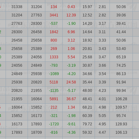
5
31338
31204
134
0.43
15.97
2.81
50.06
9
31204
27763
3441
12.39
12.52
2.82
39.06
4
27763
28300
-537
-1.90
14.20
3.17
39.41
2
28300
26458
1842
6.96
14.64
3.11
41.44
6
26458
25658
800
3.12
18.92
3.33
50.06
8
25658
25389
269
1.06
20.81
3.43
53.40
0
25389
24056
1333
5.54
25.68
3.47
65.19
9
24056
24849
-793
-3.19
30.87
3.66
74.25
2
24849
25938
-1089
-4.20
34.66
3.54
86.13
1
25938
20820
5118
24.58
35.44
3.39
91.94
6
20820
21955
-1135
-5.17
48.00
4.23
99.94
5
21955
16064
5891
36.67
48.41
4.01
106.28
5
16064
15852
212
1.34
68.21
4.98
109.57
4
15852
16173
-321
-1.98
60.39
5.05
95.74
8
16173
17893
-1720
-9.61
79.72
4.95
128.93
9
17893
18709
-816
-4.36
59.32
4.47
106.13