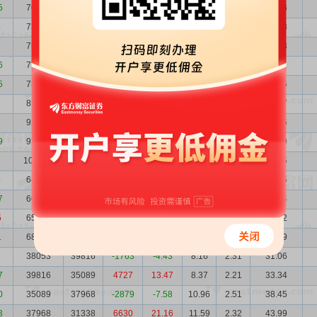
5
70951
73540
-2589
-3.52
3.14
1.24
22.26
5
73540
75245
-1705
-2.27
3.60
1.20
26.48
75245
75893
-648
-0.85
3.72
1.17
27.98
6
75893
78637
-2744
-3.49
3.65
1.16
27.71
5
78637
85930
-7293
-8.49
3.95
1.12
31.06
3
85930
92682
-6752
-7.29
4.45
1.02
38.27
92682
92999
-317
-0.34
4.14
0.95
38.36
9
92999
100908
-7909
-7.84
3.86
0.95
35.89
100908
64887
36021
55.51
4.03
0.87
40.65
4
64887
60901
3986
6.55
5.93
1.36
38.45
7
60901
65793
-4892
-7.44
6.56
1.44
39.94
5
65793
68966
-3173
-4.60
7.21
1.34
47.42
1
68966
38053
30913
81.24
5.10
1.28
35.19
6
38053
39816
-1763
-4.43
8.16
2.31
31.06
7
39816
35089
4727
13.47
8.37
2.21
33.34
0
35089
37968
-2879
-7.58
10.96
2.51
38.45
3
37968
31338
6630
21.16
11.59
2.32
43.99