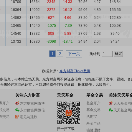
2
18709
16364
2345
14.33
79.56
4.27
148.84
9
16364
14092
2272
16.12
95.06
4.89
155.56
6
14092
13465
627
4.66
87.20
5.24
122.89
13465
14540
-1075
-7.39
78.70
5.48
105.98
4
14540
13732
808
5.88
27.09
1.93
39.40
8
13732
16830
-3098
-18.41
24.94
2.04
34.24
1
2
下一页
跳转到
数据来源：
东方财富Choice数据
多信息，与本站立场无关。东方财富网不保证该信息（包括但不限于文字、视频、音
并未经过本网站证实，不对您构成任何投资建议，据此操作，风险自担。
关注东方财富
天天基金
基金交易
关注天天基
券开户
基金开户
东方财富网微博
天天基金网
线交易
基金交易
东方财富网微信
天天基金网
券交易
活期宝
意见与建议
基金产品
扫一扫下载
稳健理财