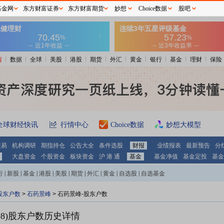
基金网
东方财富证券
东方财富期货
妙想
Choice数据
股吧
情
数据
全球
美股
港股
期货
外汇
黄金
银行
基金
理财
保险
全球财经快讯
行情中心
Choice数据
妙想大模型
交易
机构调研
期指持仓
公告大全
条件选股
财报
业绩报表
最新预告
分
大盘资金
个股资金
板块资金
沪 港 通
基金
基金净值
基金定投
基金
行
|
新股
|
基金
|
港股
|
美股
|
期货
|
外汇
|
黄金
|
自选股
|
自选基金
股东户数
>
石药景峰
>
石药景峰-股东户数
8)
股东户数历史详情