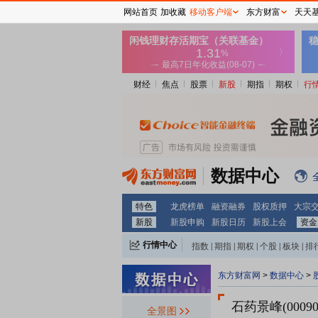
网站首页
加收藏
移动客户端
东方财富
天天
财经
焦点
股票
新股
期指
期权
行
数据中心
特色
龙虎榜单
融资融券
股权质押
大宗
新股
新股申购
新股日历
新股上会
资金
行情中心
指数
|
期指
|
期权
|
个股
|
板块
|
排
东方财富网
>
数据中心
>
石药景峰(00090
全景图