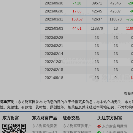
2023/09/30
-7.28
39571
42545
-2
2023/06/30
17.68
42545
42637
-
2023/03/31
158.57
42637
118870
-76
2023/03/03
44.01
118870
13
118
2023/02/28
-
13
13
2023/02/21
-
13
13
2023/02/14
-
13
13
2022/12/31
-
13
13
2022/02/15
-
13
13
2021/09/18
-
13
0
1
数据
郑重声明：
东方财富网发布此信息的目的在于传播更多信息，与本站立场无关。东方
性、完整性、有效性、及时性、原创性等。相关信息并未经过本网站证实，不对您构
东方财富
东方财富产品
证券交易
关注东方财富
东方财富免费版
东方财富证券开户
东方财富网微博
东方财富Level-2
东方财富在线交易