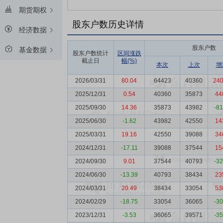
期货期权
股东户数历史详情
经济数据
股东户数
基金数据
股东户数统计
区间涨跌
截止日
幅(%)
本次
上次
增
2026/03/31
80.04
64423
40360
24
2025/12/31
0.54
40360
35873
44
2025/09/30
14.36
35873
43982
-8
2025/06/30
-1.62
43982
42550
14
2025/03/31
19.16
42550
39088
34
2024/12/31
-17.11
39088
37544
15
2024/09/30
9.01
37544
40793
-3
2024/06/30
-13.39
40793
38434
23
2024/03/31
20.49
38434
33054
53
2024/02/29
-18.75
33054
36065
-3
2023/12/31
-3.53
36065
39571
-3