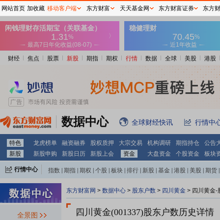
网站首页
加收藏
移动客户端
东方财富
天天基金网
东方财富证券
东方
财经
焦点
股票
新股
期指
期权
行情
数据
全球
美股
港股
数据中心
全球财经快讯
行情中
特色
龙虎榜单
融资融券
股权质押
大宗交易
机构调研
期指持仓
公告
新股
新股申购
新股日历
新股上会
资金
大盘资金
个股资金
板块
行情中心
指数
|
期指
|
期权
|
个股
|
板块
|
排行
|
新股
|
基金
|
港股
|
美股
|
期货
|
外汇
|
黄金
|
自选股
|
自选基金
东方财富网
>
数据中心
>
股东户数
>
四川黄金
>
四川黄金-
四川黄金(001337)
股东户数历史详情
全景图