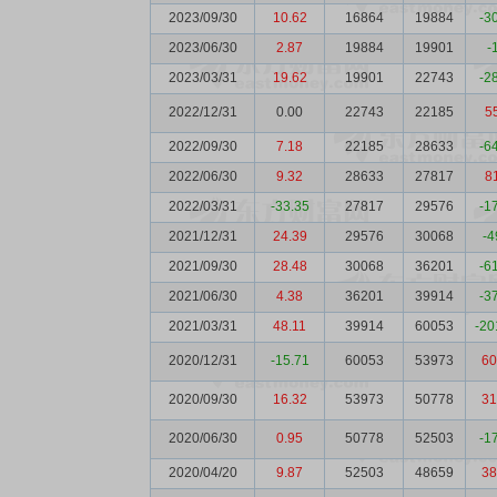
2023/09/30
10.62
16864
19884
-3
2023/06/30
2.87
19884
19901
-
2023/03/31
19.62
19901
22743
-2
2022/12/31
0.00
22743
22185
5
2022/09/30
7.18
22185
28633
-6
2022/06/30
9.32
28633
27817
8
2022/03/31
-33.35
27817
29576
-1
2021/12/31
24.39
29576
30068
-4
2021/09/30
28.48
30068
36201
-6
2021/06/30
4.38
36201
39914
-3
2021/03/31
48.11
39914
60053
-20
2020/12/31
-15.71
60053
53973
60
2020/09/30
16.32
53973
50778
31
2020/06/30
0.95
50778
52503
-1
2020/04/20
9.87
52503
48659
38