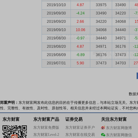
2019/10/10
4.87
33975
33490
4
2019/09/30
-4.24
33490
34220
-7
2019/09/20
2.66
34220
34068
1
2019/09/10
10.06
34068
34440
-3
2019/08/30
-0.97
34440
34971
-5
2019/08/20
4.87
34971
36176
-1
2019/08/09
-6.89
36176
37473
-1
2019/07/31
5.90
37473
34703
27
数据
郑重声明：
东方财富网发布此信息的目的在于传播更多信息，与本站立场无关。东方
性、完整性、有效性、及时性、原创性等。相关信息并未经过本网站证实，不对您构
东方财富
东方财富产品
证券交易
关注东方财富
东方财富免费版
东方财富证券开户
东方财富网微博
东方财富Level-2
东方财富在线交易
东方财富网微信