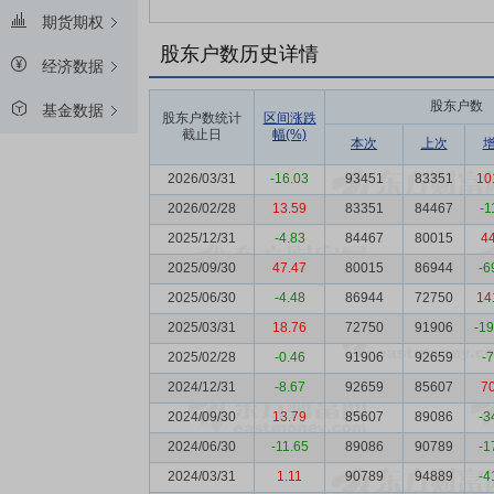
期货期权
股东户数历史详情
经济数据
股东户数
基金数据
股东户数统计
区间涨跌
截止日
幅(%)
本次
上次
2026/03/31
-16.03
93451
83351
10
2026/02/28
13.59
83351
84467
-1
2025/12/31
-4.83
84467
80015
4
2025/09/30
47.47
80015
86944
-6
2025/06/30
-4.48
86944
72750
14
2025/03/31
18.76
72750
91906
-1
2025/02/28
-0.46
91906
92659
-
2024/12/31
-8.67
92659
85607
7
2024/09/30
13.79
85607
89086
-3
2024/06/30
-11.65
89086
90789
-1
2024/03/31
1.11
90789
94889
-4