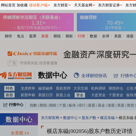
网站首页
加收藏
移动客户端
东方财富
天天基金网
东方财富证券
东方
财经
焦点
股票
新股
期指
期权
行情
数据
全球
美股
港股
数据中心
全球财经快讯
行情中
特色
龙虎榜单
融资融券
股权质押
大宗交易
机构调研
期指持仓
公告
新股
新股申购
新股日历
新股上会
资金
大盘资金
个股资金
板块
行情中心
指数
|
期指
|
期权
|
个股
|
板块
|
排行
|
新股
|
基金
|
港股
|
美股
|
期货
|
外汇
|
黄金
|
自选股
|
自选基金
东方财富网
>
数据中心
>
股东户数
>
横店东磁
>
横店东磁-
横店东磁(002056)
股东户数历史详情
全景图