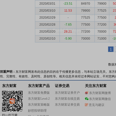
2020/03/31
-23.51
84970
79900
5
2020/03/10
11.53
79900
77525
2
2020/02/29
-
77525
77500
2020/02/28
-7.65
77500
77200
3
2020/02/20
28.21
77200
70000
7
2020/02/10
-5.90
70000
71000
-1
1
数据
郑重声明：
东方财富网发布此信息的目的在于传播更多信息，与本站立场无关。东方
性、完整性、有效性、及时性、原创性等。相关信息并未经过本网站证实，不对您构
东方财富
东方财富产品
证券交易
关注东方财富
东方财富免费版
东方财富证券开户
东方财富网微博
东方财富Level-2
东方财富在线交易
东方财富网微信
东方财富策略版
东方财富证券交易
意见与建议
妙想投研助理
扫一扫下载