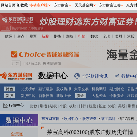
网站首页
加收藏
移动客户端
东方财富
天天基金网
东方财富证券
东方
财经
焦点
股票
新股
期指
期权
行情
数据
全球
美股
港股
数据中心
全球财经快讯
行情中
特色
龙虎榜单
融资融券
股权质押
大宗交易
机构调研
期指持仓
公告
新股
新股申购
新股日历
新股上会
资金
大盘资金
个股资金
板块
行情中心
指数
|
期指
|
期权
|
个股
|
板块
|
排行
|
新股
|
基金
|
港股
|
美股
|
期货
|
外汇
|
黄金
|
自选股
|
自选基金
东方财富网
>
数据中心
>
股东户数
>
莱宝高科
>
莱宝高科-
莱宝高科(002106)
股东户数历史详情
全景图