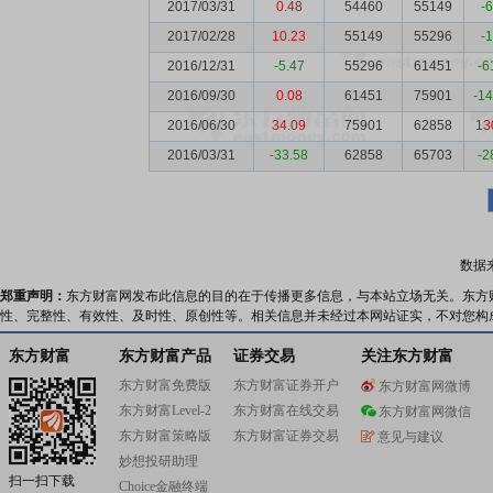
2017/03/31
0.48
54460
55149
-
2017/02/28
10.23
55149
55296
-
2016/12/31
-5.47
55296
61451
-6
2016/09/30
0.08
61451
75901
-1
2016/06/30
34.09
75901
62858
13
2016/03/31
-33.58
62858
65703
-2
数据
郑重声明：
东方财富网发布此信息的目的在于传播更多信息，与本站立场无关。东方
性、完整性、有效性、及时性、原创性等。相关信息并未经过本网站证实，不对您构
东方财富
东方财富产品
证券交易
关注东方财富
东方财富免费版
东方财富证券开户
东方财富网微博
东方财富Level-2
东方财富在线交易
东方财富网微信
东方财富策略版
东方财富证券交易
意见与建议
妙想投研助理
扫一扫下载
Choice金融终端