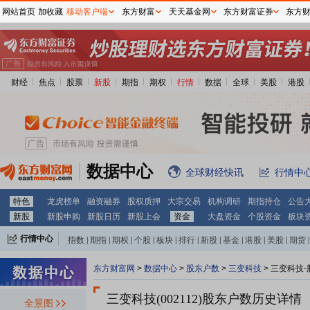
网站首页
加收藏
移动客户端
东方财富
天天基金网
东方财富证券
东方
财经
焦点
股票
新股
期指
期权
行情
数据
全球
美股
港股
数据中心
全球财经快讯
行情中
特色
龙虎榜单
融资融券
股权质押
大宗交易
机构调研
期指持仓
公告
新股
新股申购
新股日历
新股上会
资金
大盘资金
个股资金
板块
行情中心
指数
|
期指
|
期权
|
个股
|
板块
|
排行
|
新股
|
基金
|
港股
|
美股
|
期货
|
外汇
|
黄金
|
自选股
|
自选基金
东方财富网
>
数据中心
>
股东户数
>
三变科技
>
三变科技-
三变科技(002112)
股东户数历史详情
全景图