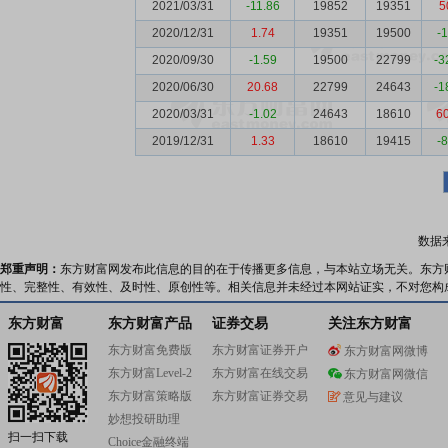
2021/03/31
-11.86
19852
19351
5
2020/12/31
1.74
19351
19500
-
2020/09/30
-1.59
19500
22799
-3
2020/06/30
20.68
22799
24643
-1
2020/03/31
-1.02
24643
18610
6
2019/12/31
1.33
18610
19415
-
数据
郑重声明：
东方财富网发布此信息的目的在于传播更多信息，与本站立场无关。东方
性、完整性、有效性、及时性、原创性等。相关信息并未经过本网站证实，不对您构
东方财富
东方财富产品
证券交易
关注东方财富
东方财富免费版
东方财富证券开户
东方财富网微博
东方财富Level-2
东方财富在线交易
东方财富网微信
东方财富策略版
东方财富证券交易
意见与建议
妙想投研助理
扫一扫下载
Choice金融终端