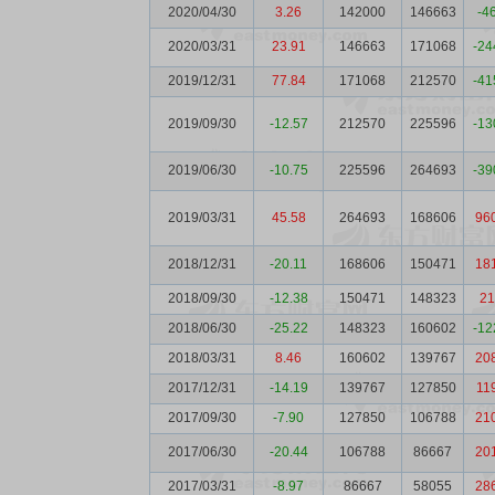
2020/04/30
3.26
142000
146663
-4
2020/03/31
23.91
146663
171068
-24
2019/12/31
77.84
171068
212570
-41
2019/09/30
-12.57
212570
225596
-13
2019/06/30
-10.75
225596
264693
-39
2019/03/31
45.58
264693
168606
96
2018/12/31
-20.11
168606
150471
18
2018/09/30
-12.38
150471
148323
21
2018/06/30
-25.22
148323
160602
-12
2018/03/31
8.46
160602
139767
20
2017/12/31
-14.19
139767
127850
11
2017/09/30
-7.90
127850
106788
21
2017/06/30
-20.44
106788
86667
20
2017/03/31
-8.97
86667
58055
28