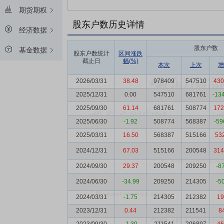
期货期权
股东户数历史详情
经济数据
股东户数
基金数据
股东户数统计
区间涨跌
截止日
幅(%)
本次
上次
增
2026/03/31
38.48
978409
547510
430
2025/12/31
0.00
547510
681761
-13
2025/09/30
61.14
681761
508774
172
2025/06/30
-1.92
508774
568387
-59
2025/03/31
16.50
568387
515166
53
2024/12/31
67.03
515166
200548
314
2024/09/30
29.37
200548
209250
-8
2024/06/30
-34.99
209250
214305
-5
2024/03/31
-1.75
214305
212382
19
2023/12/31
0.44
212382
211541
8