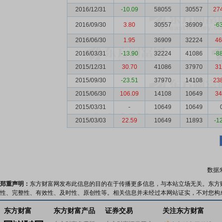
2016/12/31
-10.09
58055
30557
27
2016/09/30
3.80
30557
36909
-6
2016/06/30
1.95
36909
32224
46
2016/03/31
-13.90
32224
41086
-8
2015/12/31
30.70
41086
37970
31
2015/09/30
-23.51
37970
14108
23
2015/06/30
106.09
14108
10649
34
2015/03/31
-
10649
10649
2015/03/03
22.59
10649
11893
-1
数据
郑重声明：
东方财富网发布此信息的目的在于传播更多信息，与本站立场无关。东方
性、完整性、有效性、及时性、原创性等。相关信息并未经过本网站证实，不对您构
东方财富
东方财富产品
证券交易
关注东方财富