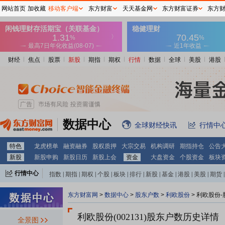
网站首页
加收藏
移动客户端
东方财富
天天基金网
东方财富证券
东方
财经
焦点
股票
新股
期指
期权
行情
数据
全球
美股
港股
数据中心
全球财经快讯
行情中
特色
龙虎榜单
融资融券
股权质押
大宗交易
机构调研
期指持仓
公告
新股
新股申购
新股日历
新股上会
资金
大盘资金
个股资金
板块
行情中心
指数
|
期指
|
期权
|
个股
|
板块
|
排行
|
新股
|
基金
|
港股
|
美股
|
期货
|
外汇
|
黄金
|
自选股
|
自选基金
东方财富网
>
数据中心
>
股东户数
>
利欧股份
>
利欧股份-
利欧股份(002131)
股东户数历史详情
全景图