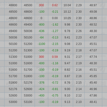
3
48800
48500
300
0.62
10.04
2.29
48.97
48500
48600
-100
-0.21
10.12
2.30
49.08
48600
48600
0
0.00
10.05
2.30
48.86
48600
49400
-800
-1.62
9.98
2.30
48.52
49400
50036
-636
-1.27
9.78
2.26
48.30
50036
50100
-64
-0.13
9.41
2.23
47.07
2
50100
51200
-1100
-2.15
9.08
2.23
45.51
0
51200
51300
-100
-0.19
9.19
2.18
47.07
51300
51000
300
0.59
9.31
2.17
47.74
51000
51600
-600
-1.16
9.47
2.19
48.30
3
51600
51700
-100
-0.19
8.82
2.16
45.51
51700
51800
-100
-0.19
8.87
2.16
45.85
3
51800
52176
-376
-0.72
8.76
2.15
45.40
6
52176
52600
-424
-0.81
9.00
2.14
46.96
5
52600
53000
-400
-0.75
9.10
2.12
47.86
53000
53100
-100
-0.19
9.13
2.10
48.41