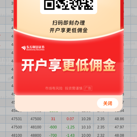
39800
39100
700
1.79
18.67
2.80
74.29
39100
39600
-500
-1.26
18.43
2.85
72.06
39600
42500
-2900
-6.82
17.49
2.82
69.27
42500
45800
-3300
-7.21
15.75
2.62
66.93
7
45800
44000
1800
4.09
13.96
2.44
63.92
1
44000
43841
159
0.36
12.90
2.54
56.78
9
43841
44400
-559
-1.26
11.55
2.54
50.64
44400
44700
-300
-0.67
11.53
2.51
51.20
0
44700
45100
-400
-0.89
11.28
2.50
50.42
3
45100
44700
400
0.89
11.53
2.47
51.98
8
44700
45500
-800
-1.76
11.68
2.50
52.21
45500
45100
400
0.89
12.06
2.45
54.88
45100
45400
-300
-0.66
11.50
2.47
51.87
45400
47531
-2131
-4.48
11.35
2.46
51.54
47531
47500
31
0.07
10.28
2.35
48.86
3
47500
48100
-600
-1.25
10.10
2.35
47.97
2
48100
48800
-700
-1.43
10.00
2.32
48.08