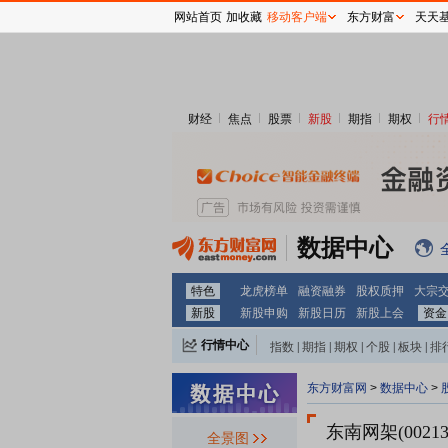
网站首页
加收藏
移动客户端
东方财富
天天
财经
焦点
股票
新股
期指
期权
行
数据中心
特色
龙虎榜单
融资融券
股权质押
大宗
新股
新股申购
新股日历
新股上会
资金
行情中心
指数
|
期指
|
期权
|
个股
|
板块
|
排
东方财富网
>
数据中心
>
东南网架(00213
全景图