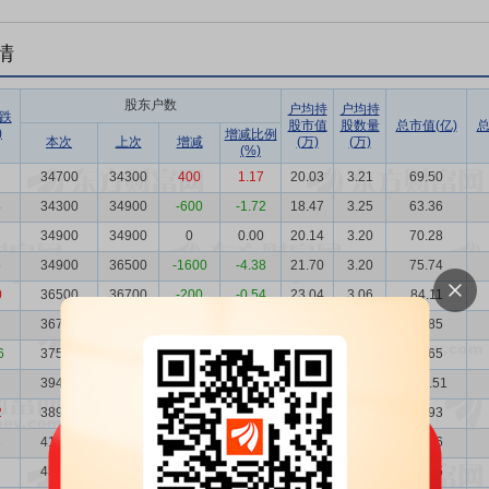
情
股东户数
户均持
户均持
跌
股市值
股数量
总市值(亿)
总
)
增减比例
本次
上次
增减
(万)
(万)
(%)
34700
34300
400
1.17
20.03
3.21
69.50
4
34300
34900
-600
-1.72
18.47
3.25
63.36
2
34900
34900
0
0.00
20.14
3.20
70.28
5
34900
36500
-1600
-4.38
21.70
3.20
75.74
0
36500
36700
-200
-0.54
23.04
3.06
84.11
1
36700
37500
-800
-2.13
20.12
3.04
73.85
6
37500
39400
-1900
-4.82
21.51
2.97
80.65
39400
38900
500
1.29
25.51
2.83
100.51
2
38900
41257
-2357
-5.71
24.40
2.87
94.93
3
41257
43600
-2343
-5.37
17.68
2.70
72.96
43600
39800
3800
9.55
17.17
2.56
74.85