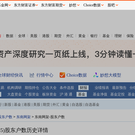
基金网
东方财富证券
东方财富期货
妙想
Choice数据
股吧
情
数据
全球
美股
港股
期货
外汇
黄金
银行
基金
理财
保险
全球财经快讯
行情中心
Choice数据
妙想大模型
交易
机构调研
期指持仓
公告大全
条件选股
财报
业绩报表
最新预告
分
大盘资金
个股资金
板块资金
沪 港 通
基金
基金净值
基金定投
基金
行
|
新股
|
基金
|
港股
|
美股
|
期货
|
外汇
|
黄金
|
自选股
|
自选基金
股东户数
>
东南网架
>
东南网架-股东户数
5)
股东户数历史详情