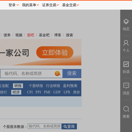
登录
我的菜单
证券交易
基金交易
动态
债券
视频
股吧
基金吧
博客
搜索
个人
自选
0
红送配
研报
个股研报
行业研报
盈利预测
排行
经济
CPI
PPI
PMI
GDP
LPR
房价
消息
搜索
个股股东数据：