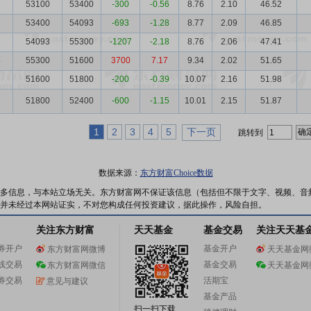
1
53100
53400
-300
-0.56
8.76
2.10
46.52
8
53400
54093
-693
-1.28
8.77
2.09
46.85
1
54093
55300
-1207
-2.18
8.76
2.06
47.41
4
55300
51600
3700
7.17
9.34
2.02
51.65
51600
51800
-200
-0.39
10.07
2.16
51.98
8
51800
52400
-600
-1.15
10.01
2.15
51.87
1
2
3
4
5
下一页
跳转到
数据来源：
东方财富Choice数据
多信息，与本站立场无关。东方财富网不保证该信息（包括但不限于文字、视频、音
并未经过本网站证实，不对您构成任何投资建议，据此操作，风险自担。
关注东方财富
天天基金
基金交易
关注天天基
券开户
基金开户
东方财富网微博
天天基金网
线交易
基金交易
东方财富网微信
天天基金网
券交易
活期宝
意见与建议
基金产品
扫一扫下载