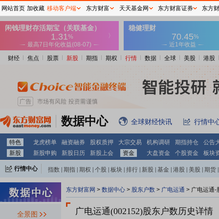
网站首页
加收藏
移动客户端
东方财富
天天基金网
东方财富证券
东方
财经
焦点
股票
新股
期指
期权
行情
数据
全球
美股
港股
数据中心
全球财经快讯
行情中
特色
龙虎榜单
融资融券
股权质押
大宗交易
机构调研
期指持仓
公告
新股
新股申购
新股日历
新股上会
资金
大盘资金
个股资金
板块
行情中心
指数
|
期指
|
期权
|
个股
|
板块
|
排行
|
新股
|
基金
|
港股
|
美股
|
期货
|
外汇
|
黄金
|
自选股
|
自选基金
东方财富网
>
数据中心
>
股东户数
>
广电运通
>
广电运通-
广电运通(002152)
股东户数历史详情
全景图