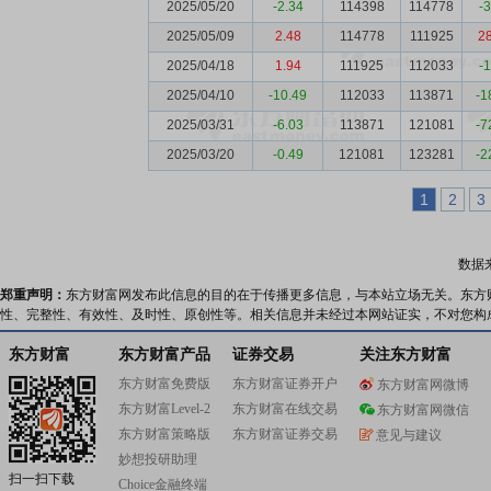
2025/05/20
-2.34
114398
114778
-
2025/05/09
2.48
114778
111925
2
2025/04/18
1.94
111925
112033
-
2025/04/10
-10.49
112033
113871
-1
2025/03/31
-6.03
113871
121081
-7
2025/03/20
-0.49
121081
123281
-2
1
2
3
数据
郑重声明：
东方财富网发布此信息的目的在于传播更多信息，与本站立场无关。东方
性、完整性、有效性、及时性、原创性等。相关信息并未经过本网站证实，不对您构
东方财富
东方财富产品
证券交易
关注东方财富
东方财富免费版
东方财富证券开户
东方财富网微博
东方财富Level-2
东方财富在线交易
东方财富网微信
东方财富策略版
东方财富证券交易
意见与建议
妙想投研助理
扫一扫下载
Choice金融终端