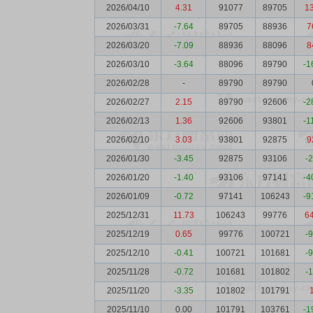
2026/04/10
4.31
91077
89705
1
2026/03/31
-7.64
89705
88936
7
2026/03/20
-7.09
88936
88096
8
2026/03/10
-3.64
88096
89790
-1
2026/02/28
-
89790
89790
2026/02/27
2.15
89790
92606
-2
2026/02/13
1.36
92606
93801
-1
2026/02/10
3.03
93801
92875
9
2026/01/30
-3.45
92875
93106
-
2026/01/20
-1.40
93106
97141
-4
2026/01/09
-0.72
97141
106243
-9
2025/12/31
11.73
106243
99776
6
2025/12/19
0.65
99776
100721
-
2025/12/10
-0.41
100721
101681
-
2025/11/28
-0.72
101681
101802
-
2025/11/20
-3.35
101802
101791
2025/11/10
0.00
101791
103761
-1