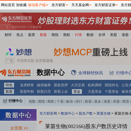
网站首页
加收藏
移动客户端
东方财富
天天基金网
东方财富证券
东方
财经
焦点
股票
新股
期指
期权
行情
数据
全球
美股
港股
数据中心
全球财经快讯
行情中
特色
龙虎榜单
融资融券
股权质押
大宗交易
机构调研
期指持仓
公告
新股
新股申购
新股日历
新股上会
资金
大盘资金
个股资金
板块
行情中心
指数
|
期指
|
期权
|
个股
|
板块
|
排行
|
新股
|
基金
|
港股
|
美股
|
期货
|
外汇
|
黄金
|
自选股
|
自选基金
东方财富网
>
数据中心
>
股东户数
>
莱茵生物
>
莱茵生物-
莱茵生物(002166)
股东户数历史详情
全景图