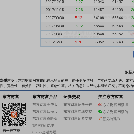
2017/12/15
-5.07
61043
61457
-
2017/11/15
-7.26
61457
64108
-2
2017/09/30
5.12
64108
66544
-2
2017/06/30
-8.92
66544
69548
-3
2017/03/31
-1.21
69548
55952
13
2016/12/31
9.76
55952
70743
-1
数据
郑重声明：
东方财富网发布此信息的目的在于传播更多信息，与本站立场无关。东方
性、完整性、有效性、及时性、原创性等。相关信息并未经过本网站证实，不对您构
东方财富
东方财富产品
证券交易
关注东方财富
东方财富免费版
东方财富证券开户
东方财富网微博
东方财富Level-2
东方财富在线交易
东方财富网微信
东方财富策略版
东方财富证券交易
意见与建议
妙想投研助理
扫一扫下载
Choice金融终端