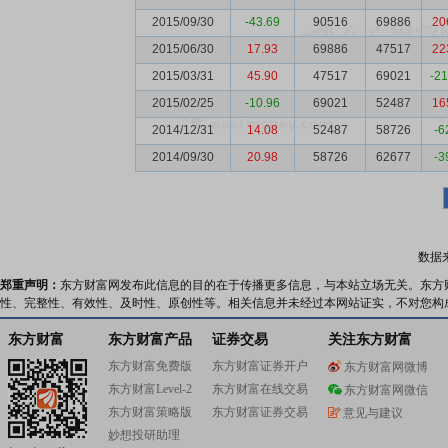
2015/09/30
-43.69
90516
69886
20
2015/06/30
17.93
69886
47517
22
2015/03/31
45.90
47517
69021
-2
2015/02/25
-10.96
69021
52487
16
2014/12/31
14.08
52487
58726
-6
2014/09/30
20.98
58726
62677
-3
数据
郑重声明：
东方财富网发布此信息的目的在于传播更多信息，与本站立场无关。东方
性、完整性、有效性、及时性、原创性等。相关信息并未经过本网站证实，不对您构
东方财富
东方财富产品
证券交易
关注东方财富
东方财富免费版
东方财富证券开户
东方财富网微博
东方财富Level-2
东方财富在线交易
东方财富网微信
东方财富策略版
东方财富证券交易
意见与建议
妙想投研助理