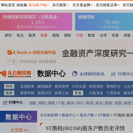
网站首页
加收藏
移动客户端
东方财富
天天基金网
东方财富证券
东方
财经
焦点
股票
新股
期指
期权
行情
数据
全球
美股
港股
数据中心
全球财经快讯
行情中
特色
龙虎榜单
融资融券
股权质押
大宗交易
机构调研
期指持仓
公告
新股
新股申购
新股日历
新股上会
资金
大盘资金
个股资金
板块
行情中心
指数
|
期指
|
期权
|
个股
|
板块
|
排行
|
新股
|
基金
|
港股
|
美股
|
期货
|
外汇
|
黄金
|
自选股
|
自选基金
东方财富网
>
数据中心
>
股东户数
>
ST惠程
>
ST惠程-股
ST惠程(002168)
股东户数历史详情
全景图