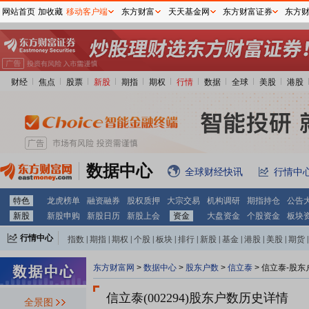
网站首页
加收藏
移动客户端
东方财富
天天基金网
东方财富证券
东方
财经
焦点
股票
新股
期指
期权
行情
数据
全球
美股
港股
数据中心
全球财经快讯
行情中
特色
龙虎榜单
融资融券
股权质押
大宗交易
机构调研
期指持仓
公告
新股
新股申购
新股日历
新股上会
资金
大盘资金
个股资金
板块
行情中心
指数
|
期指
|
期权
|
个股
|
板块
|
排行
|
新股
|
基金
|
港股
|
美股
|
期货
|
外汇
|
黄金
|
自选股
|
自选基金
东方财富网
>
数据中心
>
股东户数
>
信立泰
>
信立泰-股东
信立泰(002294)
股东户数历史详情
全景图