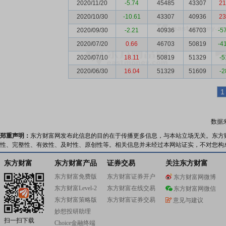
2020/11/20
-5.74
45485
43307
21
2020/10/30
-10.61
43307
40936
23
2020/09/30
-2.21
40936
46703
-5
2020/07/20
0.66
46703
50819
-4
2020/07/10
18.11
50819
51329
-5
2020/06/30
16.04
51329
51609
-2
1
数据
郑重声明：
东方财富网发布此信息的目的在于传播更多信息，与本站立场无关。东方
性、完整性、有效性、及时性、原创性等。相关信息并未经过本网站证实，不对您构
东方财富
东方财富产品
证券交易
关注东方财富
东方财富免费版
东方财富证券开户
东方财富网微博
东方财富Level-2
东方财富在线交易
东方财富网微信
东方财富策略版
东方财富证券交易
意见与建议
妙想投研助理
扫一扫下载
Choice金融终端