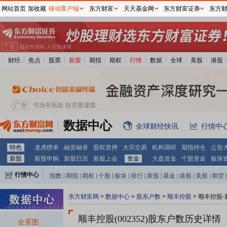
网站首页
加收藏
移动客户端
东方财富
天天基金网
东方财富证券
东方
财经
焦点
股票
新股
期指
期权
行情
数据
全球
美股
港股
数据中心
全球财经快讯
行情中
特色
龙虎榜单
融资融券
股权质押
大宗交易
机构调研
期指持仓
公告
新股
新股申购
新股日历
新股上会
资金
大盘资金
个股资金
板块
行情中心
指数
|
期指
|
期权
|
个股
|
板块
|
排行
|
新股
|
基金
|
港股
|
美股
|
期货
|
外汇
|
黄金
|
自选股
|
自选基金
东方财富网
>
数据中心
>
股东户数
>
顺丰控股
>
顺丰控股-
顺丰控股(002352)
股东户数历史详情
全景图