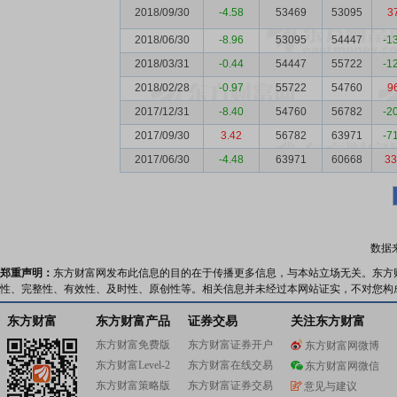
2018/09/30
-4.58
53469
53095
3
2018/06/30
-8.96
53095
54447
-1
2018/03/31
-0.44
54447
55722
-1
2018/02/28
-0.97
55722
54760
9
2017/12/31
-8.40
54760
56782
-2
2017/09/30
3.42
56782
63971
-7
2017/06/30
-4.48
63971
60668
33
数据
郑重声明：
东方财富网发布此信息的目的在于传播更多信息，与本站立场无关。东方
性、完整性、有效性、及时性、原创性等。相关信息并未经过本网站证实，不对您构
东方财富
东方财富产品
证券交易
关注东方财富
东方财富免费版
东方财富证券开户
东方财富网微博
东方财富Level-2
东方财富在线交易
东方财富网微信
东方财富策略版
东方财富证券交易
意见与建议