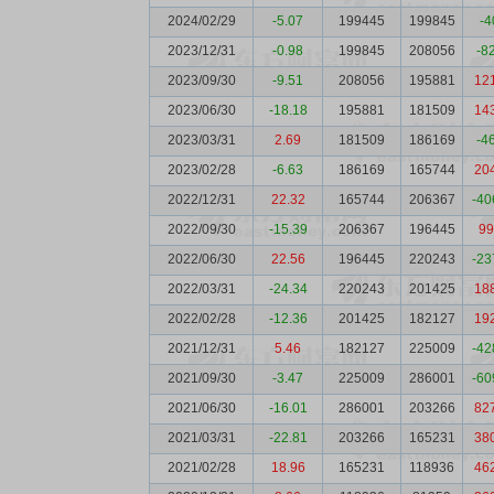
2024/02/29
-5.07
199445
199845
-4
2023/12/31
-0.98
199845
208056
-8
2023/09/30
-9.51
208056
195881
12
2023/06/30
-18.18
195881
181509
14
2023/03/31
2.69
181509
186169
-4
2023/02/28
-6.63
186169
165744
20
2022/12/31
22.32
165744
206367
-40
2022/09/30
-15.39
206367
196445
99
2022/06/30
22.56
196445
220243
-23
2022/03/31
-24.34
220243
201425
18
2022/02/28
-12.36
201425
182127
19
2021/12/31
5.46
182127
225009
-42
2021/09/30
-3.47
225009
286001
-60
2021/06/30
-16.01
286001
203266
82
2021/03/31
-22.81
203266
165231
38
2021/02/28
18.96
165231
118936
46