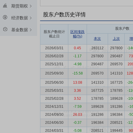
期货期权
股东户数历史详情
经济数据
股东户数
基金数据
股东户数统计
区间涨跌
截止日
幅(%)
本次
上次
增
2026/03/31
0.45
283112
297800
-14
2026/02/28
-1.17
297800
290487
73
2025/12/31
-4.98
290487
269570
20
2025/09/30
-15.58
269570
141310
128
2025/06/30
13.08
141310
167725
-26
2025/03/31
3.36
167725
178785
-11
2025/02/28
3.52
178785
189628
-10
2024/12/31
-7.59
189628
191286
-1
2024/09/30
26.03
191286
196384
-5
2024/06/30
-0.37
196384
208521
-12
2024/03/31
-5.08
208521
199445
90