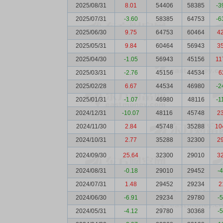
2025/08/31
8.01
54406
58385
-3
2025/07/31
-3.60
58385
64753
-6
2025/06/30
9.75
64753
60464
4
2025/05/31
9.84
60464
56943
3
2025/04/30
-1.05
56943
45156
11
2025/03/31
-2.76
45156
44534
6
2025/02/28
6.67
44534
46980
-2
2025/01/31
-1.07
46980
48116
-1
2024/12/31
-10.07
48116
45748
2
2024/11/30
2.84
45748
35288
10
2024/10/31
2.77
35288
32300
2
2024/09/30
25.64
32300
29010
3
2024/08/31
-0.18
29010
29452
-
2024/07/31
1.48
29452
29234
2
2024/06/30
-6.91
29234
29780
-
2024/05/31
-4.12
29780
30368
-