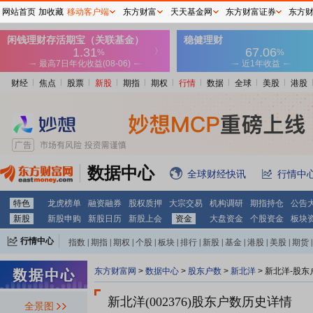
网站首页
加收藏
移动客户端
东方财富
天天基金网
东方财富证券
东方
财经
焦点
股票
新股
期指
期权
行情
数据
全球
美股
港股
数据中心
全球财经快讯
行情中
特色
龙虎榜单
融资融券
股权质押
大宗交易
机构调研
期指持仓
公告
新股
新股申购
新股日历
新股上会
资金
大盘资金
个股资金
板块
行情中心
指数
|
期指
|
期权
|
个股
|
板块
|
排行
|
新股
|
基金
|
港股
|
美股
|
期货
|
外汇
|
黄金
|
自选股
|
自选基金
东方财富网
>
数据中心
>
股东户数
>
新北洋
>
新北洋-股东
新北洋(002376)
股东户数历史详情
全景图