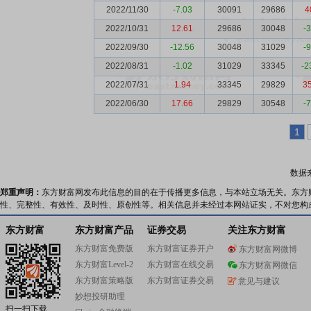
2022/11/30
-7.03
30091
29686
4
2022/10/31
12.61
29686
30048
-
2022/09/30
-12.56
30048
31029
-
2022/08/31
-1.02
31029
33345
-2
2022/07/31
1.94
33345
29829
3
2022/06/30
17.66
29829
30548
-
1
数据
郑重声明：
东方财富网发布此信息的目的在于传播更多信息，与本站立场无关。东方
性、完整性、有效性、及时性、原创性等。相关信息并未经过本网站证实，不对您构
东方财富
东方财富产品
证券交易
关注东方财富
东方财富免费版
东方财富证券开户
东方财富网微博
东方财富Level-2
东方财富在线交易
东方财富网微信
东方财富策略版
东方财富证券交易
意见与建议
妙想投研助理
扫一扫下载