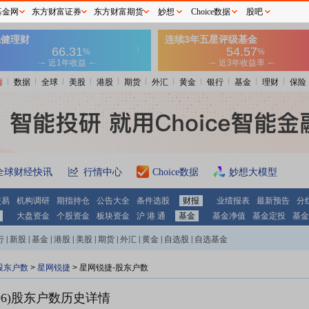
基金网
东方财富证券
东方财富期货
妙想
Choice数据
股吧
情
数据
全球
美股
港股
期货
外汇
黄金
银行
基金
理财
保险
全球财经快讯
行情中心
Choice数据
妙想大模型
交易
机构调研
期指持仓
公告大全
条件选股
财报
业绩报表
最新预告
分
大盘资金
个股资金
板块资金
沪 港 通
基金
基金净值
基金定投
基金
行
|
新股
|
基金
|
港股
|
美股
|
期货
|
外汇
|
黄金
|
自选股
|
自选基金
股东户数
>
星网锐捷
>
星网锐捷-股东户数
6)
股东户数历史详情