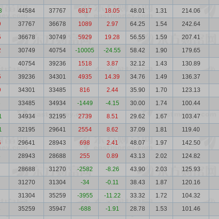
8
44584
37767
6817
18.05
48.01
1.31
214.06
9
37767
36678
1089
2.97
64.25
1.54
242.64
5
36678
30749
5929
19.28
56.55
1.59
207.41
2
30749
40754
-10005
-24.55
58.42
1.90
179.65
2
40754
39236
1518
3.87
32.12
1.43
130.89
5
39236
34301
4935
14.39
34.76
1.49
136.37
9
34301
33485
816
2.44
35.90
1.70
123.13
3
33485
34934
-1449
-4.15
30.00
1.74
100.44
1
34934
32195
2739
8.51
29.62
1.67
103.47
1
32195
29641
2554
8.62
37.09
1.81
119.40
6
29641
28943
698
2.41
48.07
1.97
142.50
8
28943
28688
255
0.89
43.13
2.02
124.82
28688
31270
-2582
-8.26
43.90
2.03
125.93
31270
31304
-34
-0.11
38.43
1.87
120.16
31304
35259
-3955
-11.22
33.32
1.72
104.32
3
35259
35947
-688
-1.91
28.78
1.53
101.46