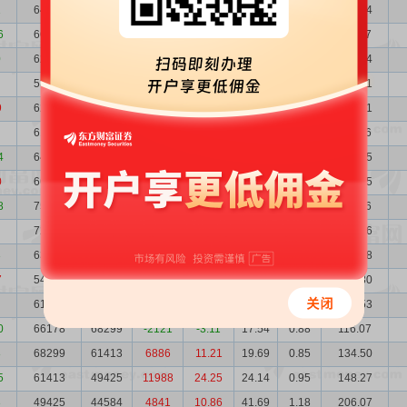
1
64652
66528
-1876
-2.82
16.57
0.92
107.14
6
66528
62244
4284
6.88
17.28
0.89
114.97
0
62244
58861
3383
5.75
21.52
0.95
133.94
58861
62357
-3496
-5.61
23.85
1.01
140.41
9
62357
61474
883
1.44
21.86
0.95
136.31
61474
64046
-2572
-4.02
18.18
0.95
111.76
4
64046
66032
-1986
-3.01
16.51
0.91
105.75
0
66032
75419
-9387
-12.45
20.00
0.88
132.05
8
75419
72139
3280
4.55
15.75
0.77
118.76
72139
63636
8503
13.36
20.88
0.81
150.66
3
63636
54937
8699
15.83
21.60
0.92
137.48
7
54937
61958
-7021
-11.33
26.27
1.06
144.30
61958
66178
-4220
-6.38
20.10
0.94
124.53
0
66178
68299
-2121
-3.11
17.54
0.88
116.07
8
68299
61413
6886
11.21
19.69
0.85
134.50
5
61413
49425
11988
24.25
24.14
0.95
148.27
3
49425
44584
4841
10.86
41.69
1.18
206.07