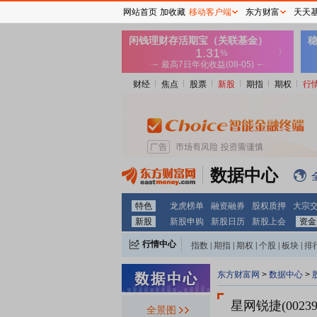
网站首页
加收藏
移动客户端
东方财富
天天
财经
焦点
股票
新股
期指
期权
行
数据中心
特色
龙虎榜单
融资融券
股权质押
大宗
新股
新股申购
新股日历
新股上会
资金
行情中心
指数
|
期指
|
期权
|
个股
|
板块
|
排
东方财富网
>
数据中心
>
星网锐捷(00239
全景图