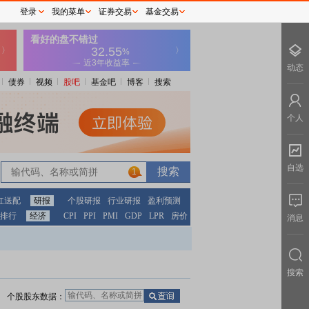
登录
我的菜单
证券交易
基金交易
动态
债券
视频
股吧
基金吧
博客
搜索
个人
自选
1
红送配
研报
个股研报
行业研报
盈利预测
排行
经济
CPI
PPI
PMI
GDP
LPR
房价
消息
搜索
个股股东数据：