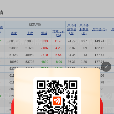
情
股东户数
户均持
户均持
跌
股市值
股数量
总市值(亿)
总
)
增减比例
本次
上次
增减
(万)
(万)
(%)
7
60188
53855
6333
11.76
24.79
0.97
149.24
53855
51669
2186
4.23
33.82
1.09
182.15
6
51669
48959
2710
5.54
34.35
1.13
177.47
9
48959
53798
-4839
-8.99
36.31
1.20
177.76
7
53798
61154
-7356
-12.03
24.56
1.09
132.14
61154
61195
-41
-0.07
19.24
0.96
117.66
5
61195
60462
733
1.21
18.27
0.96
111.78
4
60462
62077
-1615
-2.60
16.21
0.97
98.00
9
62077
64072
-1995
-3.11
12.61
0.95
78.30
64072
64465
-393
-0.61
15.45
0.93
98.99
0
64465
64652
-187
-0.29
15.32
0.92
98.78