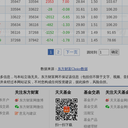
9
35947
33594
2353
7.00
28.84
1.50
103.67
33594
33622
-28
-0.08
31.61
1.60
106.20
33622
35634
-2012
-5.65
31.59
1.60
106.20
7
35634
36116
-482
-1.33
29.80
1.51
106.20
2
36116
37268
-1152
-3.09
25.38
1.49
91.65
9
37268
37942
-674
-1.78
21.11
1.45
78.66
1
2
下一页
跳转到
数据来源：
东方财富Choice数据
多信息，与本站立场无关。东方财富网不保证该信息（包括但不限于文字、视频、音
并未经过本网站证实，不对您构成任何投资建议，据此操作，风险自担。
关注东方财富
天天基金
基金交易
关注天天基
券开户
基金开户
东方财富网微博
天天基金网
线交易
基金交易
东方财富网微信
天天基金网
券交易
活期宝
意见与建议
基金产品
扫一扫下载
稳健理财