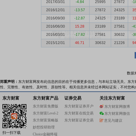
2017/03/31
-4.84
25995
27872
-1
2016/12/31
-13.57
27872
24325
3
2016/09/30
-12.87
24325
23189
1
2016/06/30
15.28
23189
27581
-4
2016/03/31
-17.82
27581
30632
-3
2015/12/31
46.71
30632
21226
9
数据
郑重声明：
东方财富网发布此信息的目的在于传播更多信息，与本站立场无关。东方
性、完整性、有效性、及时性、原创性等。相关信息并未经过本网站证实，不对您构
东方财富
东方财富产品
证券交易
关注东方财富
东方财富免费版
东方财富证券开户
东方财富网微博
东方财富Level-2
东方财富在线交易
东方财富网微信
东方财富策略版
东方财富证券交易
意见与建议
妙想投研助理
扫一扫下载
Choice金融终端