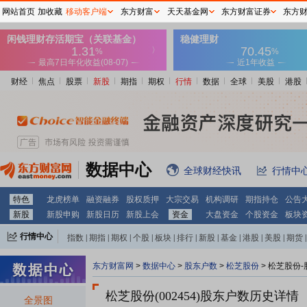
网站首页
加收藏
移动客户端
东方财富
天天基金网
东方财富证券
东方
财经
焦点
股票
新股
期指
期权
行情
数据
全球
美股
港股
数据中心
全球财经快讯
行情中
特色
龙虎榜单
融资融券
股权质押
大宗交易
机构调研
期指持仓
公告
新股
新股申购
新股日历
新股上会
资金
大盘资金
个股资金
板块
行情中心
指数
|
期指
|
期权
|
个股
|
板块
|
排行
|
新股
|
基金
|
港股
|
美股
|
期货
|
外汇
|
黄金
|
自选股
|
自选基金
东方财富网
>
数据中心
>
股东户数
>
松芝股份
>
松芝股份-
松芝股份(002454)
股东户数历史详情
全景图