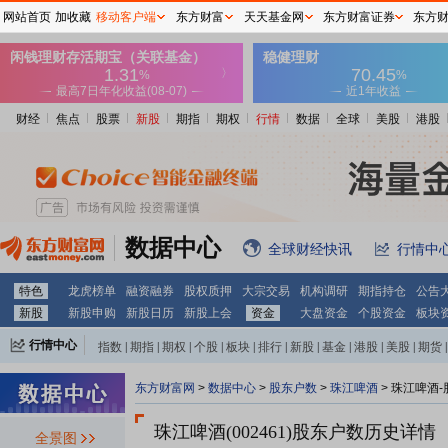
网站首页
加收藏
移动客户端
东方财富
天天基金网
东方财富证券
东方
财经
焦点
股票
新股
期指
期权
行情
数据
全球
美股
港股
数据中心
全球财经快讯
行情中
特色
龙虎榜单
融资融券
股权质押
大宗交易
机构调研
期指持仓
公告
新股
新股申购
新股日历
新股上会
资金
大盘资金
个股资金
板块
行情中心
指数
|
期指
|
期权
|
个股
|
板块
|
排行
|
新股
|
基金
|
港股
|
美股
|
期货
|
外汇
|
黄金
|
自选股
|
自选基金
东方财富网
>
数据中心
>
股东户数
>
珠江啤酒
>
珠江啤酒-
珠江啤酒(002461)
股东户数历史详情
全景图