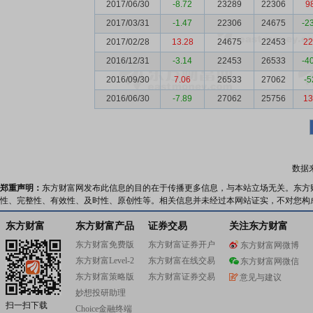
2017/06/30
-8.72
23289
22306
9
2017/03/31
-1.47
22306
24675
-2
2017/02/28
13.28
24675
22453
22
2016/12/31
-3.14
22453
26533
-4
2016/09/30
7.06
26533
27062
-5
2016/06/30
-7.89
27062
25756
13
数据
郑重声明：
东方财富网发布此信息的目的在于传播更多信息，与本站立场无关。东方
性、完整性、有效性、及时性、原创性等。相关信息并未经过本网站证实，不对您构
东方财富
东方财富产品
证券交易
关注东方财富
东方财富免费版
东方财富证券开户
东方财富网微博
东方财富Level-2
东方财富在线交易
东方财富网微信
东方财富策略版
东方财富证券交易
意见与建议
妙想投研助理
扫一扫下载
Choice金融终端