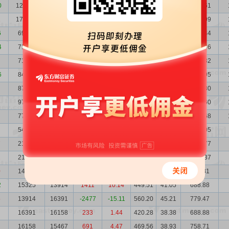
0
122895
173536
-50641
-29.18
95.90
8.24
1178.61
1
173536
69232
104304
150.66
88.28
5.83
1531.99
6
69232
71553
-2321
-3.24
179.89
14.63
1245.44
4
71553
71688
-135
-0.19
195.71
14.15
1400.36
71688
84083
-12395
-14.74
217.38
14.12
1558.32
6
84083
87354
-3271
-3.74
172.20
12.04
1447.95
87354
97942
-10588
-10.81
210.50
11.59
1838.80
97942
77992
19950
25.58
194.36
10.34
1903.60
77992
54301
23691
43.63
224.21
12.98
1748.68
54301
21152
33149
156.72
342.36
12.43
1859.05
7
21152
21707
-555
-2.56
881.13
31.91
1863.77
2
21707
14022
7685
54.81
583.39
31.10
1266.37
0
14022
15325
-1303
-8.50
551.85
44.87
773.81
2
15325
13914
1411
10.14
449.51
41.05
688.88
5
13914
16391
-2477
-15.11
560.20
45.21
779.47
16391
16158
233
1.44
420.28
38.38
688.88
16158
15467
691
4.47
469.56
38.93
758.71