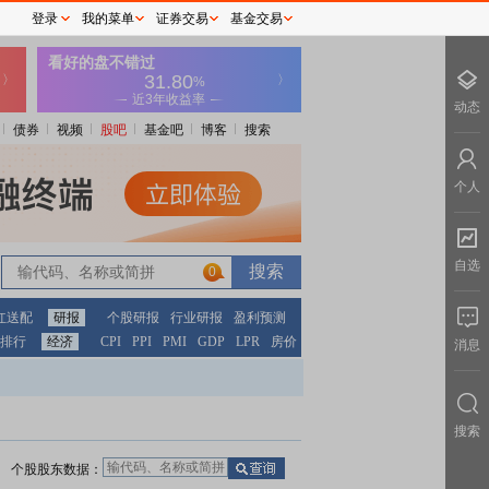
登录
我的菜单
证券交易
基金交易
动态
债券
视频
股吧
基金吧
博客
搜索
个人
自选
0
红送配
研报
个股研报
行业研报
盈利预测
排行
经济
CPI
PPI
PMI
GDP
LPR
房价
消息
搜索
个股股东数据：