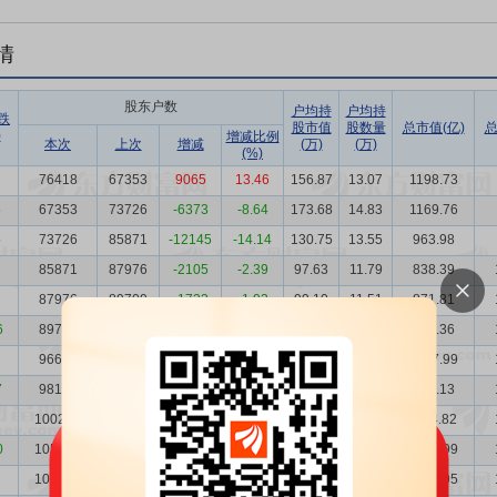
情
股东户数
户均持
户均持
跌
股市值
股数量
总市值(亿)
总
)
增减比例
本次
上次
增减
(万)
(万)
(%)
76418
67353
9065
13.46
156.87
13.07
1198.73
5
67353
73726
-6373
-8.64
173.68
14.83
1169.76
5
73726
85871
-12145
-14.14
130.75
13.55
963.98
85871
87976
-2105
-2.39
97.63
11.79
838.39
87976
89709
-1733
-1.93
99.10
11.51
871.81
6
89709
96693
-6984
-7.22
102.15
11.29
916.36
96693
98145
-1452
-1.48
108.38
10.47
1047.99
7
98145
100234
-2089
-2.08
99.66
10.32
978.13
100234
105062
-4828
-4.60
111.22
10.10
1114.82
0
105062
105479
-417
-0.40
99.75
9.64
1047.99
105479
122895
-17416
-14.17
114.33
9.60
1205.95