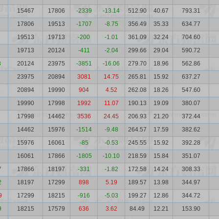
8
15467
17806
-2339
-13.14
512.90
40.67
793.31
17806
19513
-1707
-8.75
356.49
35.33
634.77
19513
19713
-200
-1.01
361.09
32.24
704.60
19713
20124
-411
-2.04
299.66
29.04
590.72
8
20124
23975
-3851
-16.06
279.70
18.96
562.86
8
23975
20894
3081
14.75
265.81
15.92
637.27
8
20894
19990
904
4.52
262.08
18.26
547.60
19990
17998
1992
11.07
190.13
19.09
380.07
17998
14462
3536
24.45
206.93
21.20
372.44
14462
15976
-1514
-9.48
264.57
17.59
382.62
15976
16061
-85
-0.53
245.55
15.92
392.28
6
16061
17866
-1805
-10.10
218.59
15.84
351.07
7
17866
18197
-331
-1.82
172.58
14.24
308.33
2
18197
17299
898
5.19
189.57
13.98
344.97
9
17299
18215
-916
-5.03
199.27
12.86
344.72
9
18215
17579
636
3.62
84.49
12.21
153.90