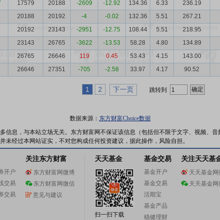
7
17579
20188
-2609
-12.92
134.36
6.33
236.19
4
20188
20192
-4
-0.02
132.36
5.51
267.21
2
20192
23143
-2951
-12.75
108.44
5.51
218.95
23143
26765
-3622
-13.53
58.28
4.80
134.89
9
26765
26646
119
0.45
53.43
4.15
143.00
26646
27351
-705
-2.58
33.97
4.17
90.52
1
2
下一页
跳转到
数据来源：
东方财富Choice数据
多信息，与本站立场无关。东方财富网不保证该信息（包括但不限于文字、视频、音
并未经过本网站证实，不对您构成任何投资建议，据此操作，风险自担。
关注东方财富
天天基金
基金交易
关注天天基
券开户
基金开户
东方财富网微博
天天基金网
线交易
基金交易
东方财富网微信
天天基金网
券交易
活期宝
意见与建议
基金产品
扫一扫下载
稳健理财