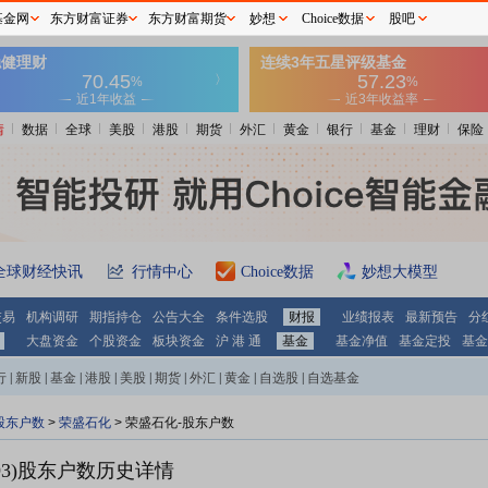
基金网
东方财富证券
东方财富期货
妙想
Choice数据
股吧
情
数据
全球
美股
港股
期货
外汇
黄金
银行
基金
理财
保险
全球财经快讯
行情中心
Choice数据
妙想大模型
交易
机构调研
期指持仓
公告大全
条件选股
财报
业绩报表
最新预告
分
大盘资金
个股资金
板块资金
沪 港 通
基金
基金净值
基金定投
基金
行
|
新股
|
基金
|
港股
|
美股
|
期货
|
外汇
|
黄金
|
自选股
|
自选基金
股东户数
>
荣盛石化
>
荣盛石化-股东户数
3)
股东户数历史详情