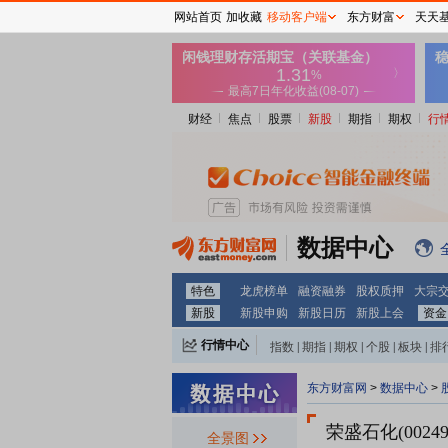
网站首页
加收藏
移动客户端
东方财富
天天
财经
焦点
股票
新股
期指
期权
行
数据中心
特色
龙虎榜单
融资融券
股权质押
大宗
新股
新股申购
新股日历
新股上会
资金
行情中心
指数
|
期指
|
期权
|
个股
|
板块
|
排
东方财富网
>
数据中心
>
荣盛石化(00249
全景图