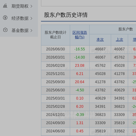
期货期权
股东户数历史详情
经济数据
股东户数
基金数据
股东户数统计
区间涨跌
截止日
幅(%)
本次
上次
2026/06/30
-16.55
46687
46067
6
2026/03/31
-14.00
46067
45762
3
2026/02/28
23.08
45762
45028
7
2025/12/31
6.21
45028
41278
3
2025/09/30
20.64
41278
43782
-2
2025/06/30
-4.50
43782
40629
3
2025/03/31
0.10
40629
34391
6
2025/02/28
6.20
34391
36823
-2
2024/12/31
-0.39
36823
33309
3
2024/09/30
1.31
33309
35819
-2
2024/06/30
0.45
35819
33562
2