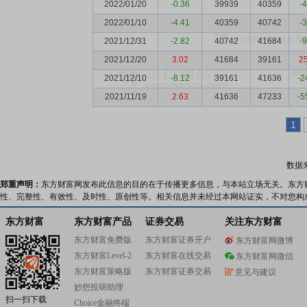
2022/01/20
-0.36
39939
40359
-
2022/01/10
-4.41
40359
40742
-
2021/12/31
-2.82
40742
41684
-
2021/12/20
3.02
41684
39161
2
2021/12/10
-8.12
39161
41636
-2
2021/11/19
2.63
41636
47233
-5
1
数据
郑重声明：
东方财富网发布此信息的目的在于传播更多信息，与本站立场无关。东方
性、完整性、有效性、及时性、原创性等。相关信息并未经过本网站证实，不对您构
东方财富
东方财富产品
证券交易
关注东方财富
东方财富免费版
东方财富证券开户
东方财富网微博
东方财富Level-2
东方财富在线交易
东方财富网微信
东方财富策略版
东方财富证券交易
意见与建议
妙想投研助理
扫一扫下载
Choice金融终端