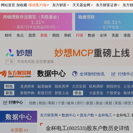
网站首页
加收藏
移动客户端
东方财富
天天基金网
东方财富证券
东方
财经
焦点
股票
新股
期指
期权
行情
数据
全球
美股
港股
数据中心
全球财经快讯
行情中
特色
龙虎榜单
融资融券
股权质押
大宗交易
机构调研
期指持仓
公告
新股
新股申购
新股日历
新股上会
资金
大盘资金
个股资金
板块
行情中心
指数
|
期指
|
期权
|
个股
|
板块
|
排行
|
新股
|
基金
|
港股
|
美股
|
期货
|
外汇
|
黄金
|
自选股
|
自选基金
东方财富网
>
数据中心
>
股东户数
>
金杯电工
>
金杯电工-
金杯电工(002533)
股东户数历史详情
全景图