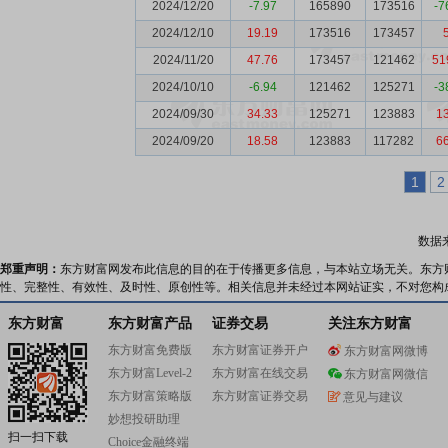
2024/12/20
-7.97
165890
173516
-7
2024/12/10
19.19
173516
173457
2024/11/20
47.76
173457
121462
51
2024/10/10
-6.94
121462
125271
-3
2024/09/30
34.33
125271
123883
1
2024/09/20
18.58
123883
117282
6
1
2
数据
郑重声明：
东方财富网发布此信息的目的在于传播更多信息，与本站立场无关。东方
性、完整性、有效性、及时性、原创性等。相关信息并未经过本网站证实，不对您构
东方财富
东方财富产品
证券交易
关注东方财富
东方财富免费版
东方财富证券开户
东方财富网微博
东方财富Level-2
东方财富在线交易
东方财富网微信
东方财富策略版
东方财富证券交易
意见与建议
妙想投研助理
扫一扫下载
Choice金融终端