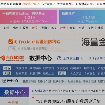
网站首页
加收藏
移动客户端
东方财富
天天基金网
东方财富证券
东方
财经
焦点
股票
新股
期指
期权
行情
数据
全球
美股
港股
数据中心
全球财经快讯
行情中
特色
龙虎榜单
融资融券
股权质押
大宗交易
机构调研
期指持仓
公告
新股
新股申购
新股日历
新股上会
资金
大盘资金
个股资金
板块
行情中心
指数
|
期指
|
期权
|
个股
|
板块
|
排行
|
新股
|
基金
|
港股
|
美股
|
期货
|
外汇
|
黄金
|
自选股
|
自选基金
东方财富网
>
数据中心
>
股东户数
>
*ST春兴
>
*ST春兴-
*ST春兴(002547)
股东户数历史详情
全景图