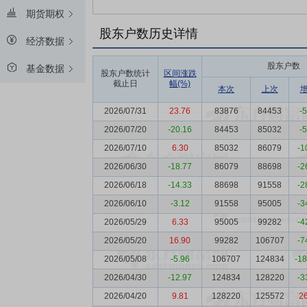
期货期权
股东户数历史详情
经济数据
股东户数
基金数据
股东户数统计
区间涨跌
截止日
幅(%)
本次
上次
2026/07/31
23.76
83876
84453
-
2026/07/20
-20.16
84453
85032
-
2026/07/10
6.30
85032
86079
-1
2026/06/30
-18.77
86079
88698
-2
2026/06/18
-14.33
88698
91558
-2
2026/06/10
-3.12
91558
95005
-3
2026/05/29
6.33
95005
99282
-4
2026/05/20
16.90
99282
106707
-7
2026/05/08
-5.96
106707
124834
-1
2026/04/30
-12.97
124834
128220
-3
2026/04/20
9.81
128220
125572
2