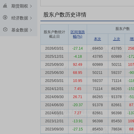
期货期权
股东户数历史详情
经济数据
股东户数
基金数据
股东户数统计
区间涨跌
截止日
幅(%)
本次
上次
增
2026/03/31
-27.14
69450
43785
25
2025/12/31
-4.18
43785
60989
-17
2025/09/30
92.49
60989
50211
10
2025/06/30
68.95
50211
59237
-9
2025/03/31
10.95
59237
71114
-11
2024/12/31
7.45
71114
86265
-15
2024/09/30
26.71
86265
91378
-5
2024/06/30
-20.37
91378
82661
87
2024/03/31
7.27
82661
96398
-13
2023/12/31
-13.91
96398
85450
10
2023/09/30
-27.15
85450
78634
68