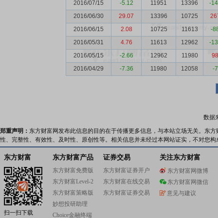
2016/07/15
-5.12
11951
13396
-1
2016/06/30
29.07
13396
10725
26
2016/06/15
2.08
10725
11613
-8
2016/05/31
4.76
11613
12962
-1
2016/05/15
-2.66
12962
11980
9
2016/04/29
-7.36
11980
12058
-
数据
郑重声明：
东方财富网发布此信息的目的在于传播更多信息，与本站立场无关。东方
性、完整性、有效性、及时性、原创性等。相关信息并未经过本网站证实，不对您构
东方财富
东方财富产品
证券交易
关注东方财富
东方财富免费版
东方财富证券开户
东方财富网微博
东方财富Level-2
东方财富在线交易
东方财富网微信
东方财富策略版
东方财富证券交易
意见与建议
妙想投研助理
扫一扫下载
Choice金融终端