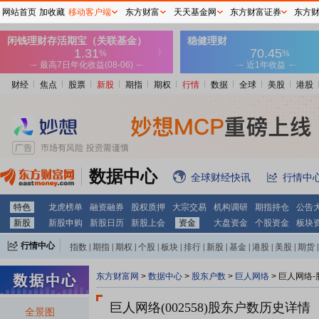
网站首页
加收藏
移动客户端
东方财富
天天基金网
东方财富证券
东方
财经
焦点
股票
新股
期指
期权
行情
数据
全球
美股
港股
数据中心
全球财经快讯
行情中
特色
龙虎榜单
融资融券
股权质押
大宗交易
机构调研
期指持仓
公告
新股
新股申购
新股日历
新股上会
资金
大盘资金
个股资金
板块
行情中心
指数
|
期指
|
期权
|
个股
|
板块
|
排行
|
新股
|
基金
|
港股
|
美股
|
期货
|
外汇
|
黄金
|
自选股
|
自选基金
东方财富网
>
数据中心
>
股东户数
>
巨人网络
>
巨人网络-
巨人网络(002558)
股东户数历史详情
全景图