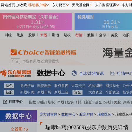
网站首页
加收藏
移动客户端
东方财富
天天基金网
东方财富证券
东方
财经
焦点
股票
新股
期指
期权
行情
数据
全球
美股
港股
数据中心
全球财经快讯
行情中
特色
龙虎榜单
融资融券
股权质押
大宗交易
机构调研
期指持仓
公告
新股
新股申购
新股日历
新股上会
资金
大盘资金
个股资金
板块
行情中心
指数
|
期指
|
期权
|
个股
|
板块
|
排行
|
新股
|
基金
|
港股
|
美股
|
期货
|
外汇
|
黄金
|
自选股
|
自选基金
东方财富网
>
数据中心
>
股东户数
>
瑞康医药
>
瑞康医药-
瑞康医药(002589)
股东户数历史详情
全景图