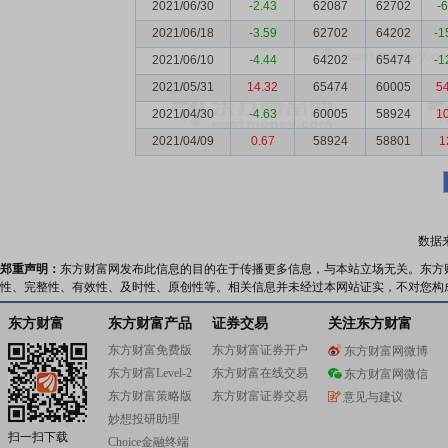
2021/06/30
-2.43
62087
62702
-
2021/06/18
-3.59
62702
64202
-1
2021/06/10
-4.44
64202
65474
-1
2021/05/31
14.32
65474
60005
5
2021/04/30
-4.63
60005
58924
1
2021/04/09
0.67
58924
58801
1
数据
郑重声明：
东方财富网发布此信息的目的在于传播更多信息，与本站立场无关。东方
性、完整性、有效性、及时性、原创性等。相关信息并未经过本网站证实，不对您构
东方财富
东方财富产品
证券交易
关注东方财富
东方财富免费版
东方财富证券开户
东方财富网微博
东方财富Level-2
东方财富在线交易
东方财富网微信
东方财富策略版
东方财富证券交易
意见与建议
妙想投研助理
扫一扫下载
Choice金融终端