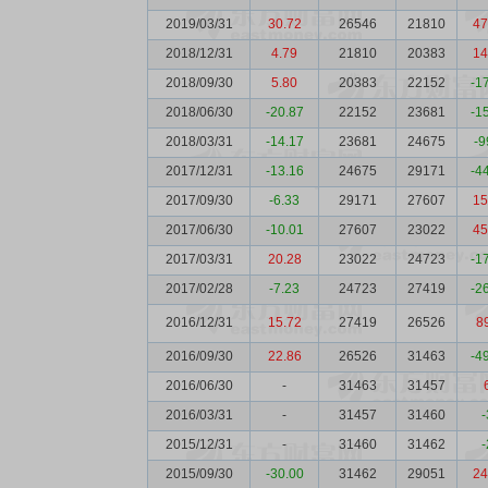
2019/03/31
30.72
26546
21810
47
2018/12/31
4.79
21810
20383
14
2018/09/30
5.80
20383
22152
-1
2018/06/30
-20.87
22152
23681
-1
2018/03/31
-14.17
23681
24675
-9
2017/12/31
-13.16
24675
29171
-4
2017/09/30
-6.33
29171
27607
15
2017/06/30
-10.01
27607
23022
45
2017/03/31
20.28
23022
24723
-1
2017/02/28
-7.23
24723
27419
-2
2016/12/31
15.72
27419
26526
8
2016/09/30
22.86
26526
31463
-4
2016/06/30
-
31463
31457
2016/03/31
-
31457
31460
-
2015/12/31
-
31460
31462
-
2015/09/30
-30.00
31462
29051
24