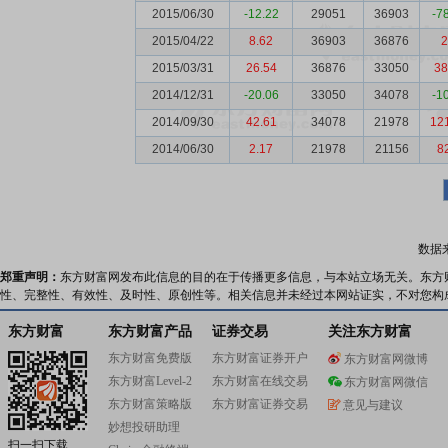
2015/06/30
-12.22
29051
36903
-7
2015/04/22
8.62
36903
36876
2
2015/03/31
26.54
36876
33050
38
2014/12/31
-20.06
33050
34078
-1
2014/09/30
42.61
34078
21978
12
2014/06/30
2.17
21978
21156
8
数据
郑重声明：
东方财富网发布此信息的目的在于传播更多信息，与本站立场无关。东方
性、完整性、有效性、及时性、原创性等。相关信息并未经过本网站证实，不对您构
东方财富
东方财富产品
证券交易
关注东方财富
东方财富免费版
东方财富证券开户
东方财富网微博
东方财富Level-2
东方财富在线交易
东方财富网微信
东方财富策略版
东方财富证券交易
意见与建议
妙想投研助理
扫一扫下载