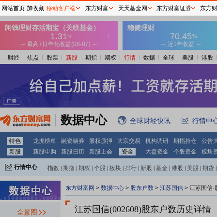
网站首页
加收藏
移动客户端
东方财富
天天基金网
东方财富证券
东方
财经
焦点
股票
新股
期指
期权
行情
数据
全球
美股
港股
数据中心
全球财经快讯
行情中
特色
龙虎榜单
融资融券
股权质押
大宗交易
机构调研
期指持仓
公告
新股
新股申购
新股日历
新股上会
资金
大盘资金
个股资金
板块
行情中心
指数
|
期指
|
期权
|
个股
|
板块
|
排行
|
新股
|
基金
|
港股
|
美股
|
期货
|
外汇
|
黄金
|
自选股
|
自选基金
东方财富网
>
数据中心
>
股东户数
>
江苏国信
>
江苏国信-
江苏国信(002608)
股东户数历史详情
全景图