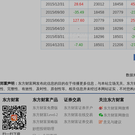
2015/12/31
28.64
23012
18458
45
2015/09/30
-35.49
18458
20779
-2
2015/06/30
127.60
20779
18269
25
2015/04/10
-
18269
18296
-
2015/03/31
-
18296
18501
-2
2014/12/31
-7.40
18501
21206
-2
数据
郑重声明：
东方财富网发布此信息的目的在于传播更多信息，与本站立场无关。东方
性、完整性、有效性、及时性、原创性等。相关信息并未经过本网站证实，不对您构
东方财富
东方财富产品
证券交易
关注东方财富
东方财富免费版
东方财富证券开户
东方财富网微博
东方财富Level-2
东方财富在线交易
东方财富网微信
东方财富策略版
东方财富证券交易
意见与建议
妙想投研助理
扫一扫下载