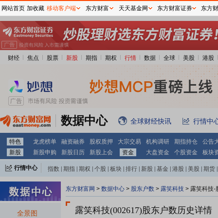
网站首页
加收藏
移动客户端
东方财富
天天基金网
东方财富证券
东方
财经
焦点
股票
新股
期指
期权
行情
数据
全球
美股
港股
数据中心
全球财经快讯
行情中
特色
龙虎榜单
融资融券
股权质押
大宗交易
机构调研
期指持仓
公告
新股
新股申购
新股日历
新股上会
资金
大盘资金
个股资金
板块
行情中心
指数
|
期指
|
期权
|
个股
|
板块
|
排行
|
新股
|
基金
|
港股
|
美股
|
期货
|
外汇
|
黄金
|
自选股
|
自选基金
东方财富网
>
数据中心
>
股东户数
>
露笑科技
>
露笑科技-
露笑科技(002617)
股东户数历史详情
全景图