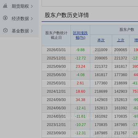
期货期权
股东户数历史详情
经济数据
股东户数
基金数据
股东户数统计
区间涨跌
截止日
幅(%)
本次
上次
增
2026/03/31
-9.88
211009
209065
19
2025/12/31
-12.72
209065
221372
-12
2025/09/30
23.24
221372
181817
39
2025/06/30
-4.08
181817
177360
44
2025/03/31
2.61
177360
218699
-41
2024/12/31
18.60
218699
142903
75
2024/09/30
34.38
142903
152813
-9
2024/06/30
-12.41
152813
161092
-8
2024/03/31
-11.61
161092
170835
-9
2023/12/31
-10.27
170835
187985
-17
2023/09/30
-12.31
187985
211767
-23