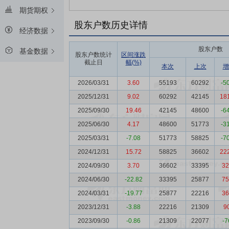
期货期权
股东户数历史详情
经济数据
股东户数
基金数据
股东户数统计
区间涨跌
截止日
幅(%)
本次
上次
增
2026/03/31
3.60
55193
60292
-5
2025/12/31
9.02
60292
42145
18
2025/09/30
19.46
42145
48600
-6
2025/06/30
4.17
48600
51773
-3
2025/03/31
-7.08
51773
58825
-7
2024/12/31
15.72
58825
36602
22
2024/09/30
3.70
36602
33395
32
2024/06/30
-22.82
33395
25877
75
2024/03/31
-19.77
25877
22216
36
2023/12/31
-3.88
22216
21309
9
2023/09/30
-0.86
21309
22077
-7