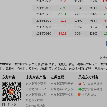
2016/06/30
62.50
31930
13939
17
2016/03/31
-7.26
13939
9914
40
2016/01/31
-16.11
9914
10107
-1
2015/12/31
41.22
10107
9564
5
2015/09/30
-
9564
9564
2015/06/30
39.72
9564
11305
-1
数据
郑重声明：
东方财富网发布此信息的目的在于传播更多信息，与本站立场无关。东方
性、完整性、有效性、及时性、原创性等。相关信息并未经过本网站证实，不对您构
东方财富
东方财富产品
证券交易
关注东方财富
东方财富免费版
东方财富证券开户
东方财富网微博
东方财富Level-2
东方财富在线交易
东方财富网微信
东方财富策略版
东方财富证券交易
意见与建议
妙想投研助理
扫一扫下载
Choice金融终端