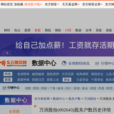
网站首页
加收藏
移动客户端
东方财富
天天基金网
东方财富证券
东方
财经
焦点
股票
新股
期指
期权
行情
数据
全球
美股
港股
数据中心
全球财经快讯
行情中
特色
龙虎榜单
融资融券
股权质押
大宗交易
机构调研
期指持仓
公告
新股
新股申购
新股日历
新股上会
资金
大盘资金
个股资金
板块
行情中心
指数
|
期指
|
期权
|
个股
|
板块
|
排行
|
新股
|
基金
|
港股
|
美股
|
期货
|
外汇
|
黄金
|
自选股
|
自选基金
东方财富网
>
数据中心
>
股东户数
>
万润股份
>
万润股份-
万润股份(002643)
股东户数历史详情
全景图