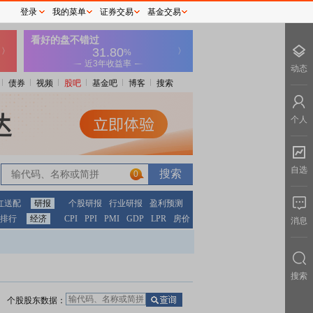
登录
我的菜单
证券交易
基金交易
动态
债券
视频
股吧
基金吧
博客
搜索
个人
自选
0
红送配
研报
个股研报
行业研报
盈利预测
排行
经济
CPI
PPI
PMI
GDP
LPR
房价
消息
搜索
个股股东数据：