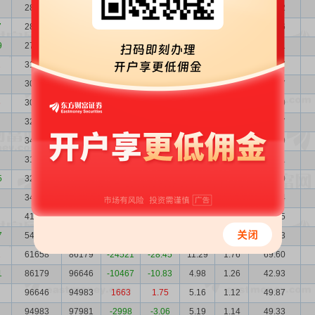
28067
28368
-301
-1.06
25.80
3.86
72.42
7
28368
27426
942
3.43
25.26
3.82
71.66
9
27426
31379
-3953
-12.60
29.65
3.95
81.31
2
31379
30112
1267
4.21
29.85
3.45
93.67
30112
30164
-52
-0.17
22.54
3.60
67.87
6
30164
32912
-2748
-8.35
23.51
3.59
70.90
32912
34191
-1279
-3.74
17.49
3.29
57.57
34191
31762
2429
7.65
16.55
3.17
56.59
31762
32207
-445
-1.38
17.48
3.41
55.51
5
32207
34726
-2519
-7.25
15.99
3.37
51.50
34726
41653
-6927
-16.63
17.23
3.12
59.84
41653
54393
-12740
-23.42
15.33
2.60
63.85
7
54393
61658
-7265
-11.78
10.98
1.99
59.73
2
61658
86179
-24521
-28.45
11.29
1.76
69.60
1
86179
96646
-10467
-10.83
4.98
1.26
42.93
96646
94983
1663
1.75
5.16
1.12
49.87
94983
97981
-2998
-3.06
5.19
1.14
49.33