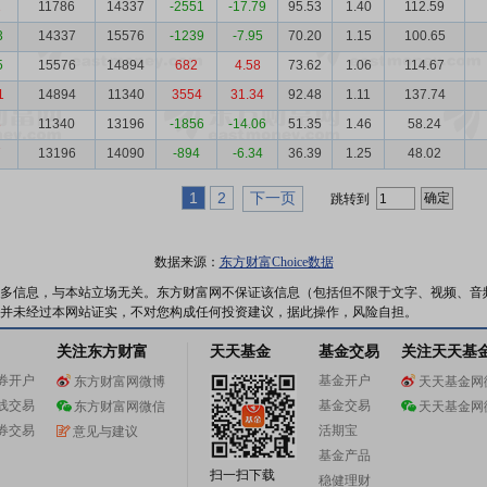
2
11786
14337
-2551
-17.79
95.53
1.40
112.59
3
14337
15576
-1239
-7.95
70.20
1.15
100.65
5
15576
14894
682
4.58
73.62
1.06
114.67
1
14894
11340
3554
31.34
92.48
1.11
137.74
8
11340
13196
-1856
-14.06
51.35
1.46
58.24
7
13196
14090
-894
-6.34
36.39
1.25
48.02
1
2
下一页
跳转到
数据来源：
东方财富Choice数据
多信息，与本站立场无关。东方财富网不保证该信息（包括但不限于文字、视频、音
并未经过本网站证实，不对您构成任何投资建议，据此操作，风险自担。
关注东方财富
天天基金
基金交易
关注天天基
券开户
基金开户
东方财富网微博
天天基金网
线交易
基金交易
东方财富网微信
天天基金网
券交易
活期宝
意见与建议
基金产品
扫一扫下载
稳健理财