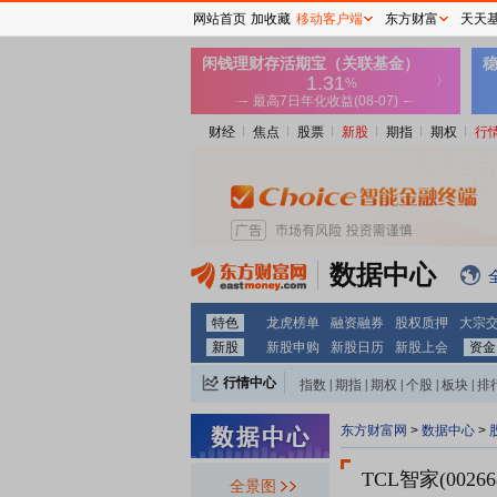
网站首页
加收藏
移动客户端
东方财富
天天
财经
焦点
股票
新股
期指
期权
行
数据中心
特色
龙虎榜单
融资融券
股权质押
大宗
新股
新股申购
新股日历
新股上会
资金
行情中心
指数
|
期指
|
期权
|
个股
|
板块
|
排
东方财富网
>
数据中心
>
TCL智家(00266
全景图