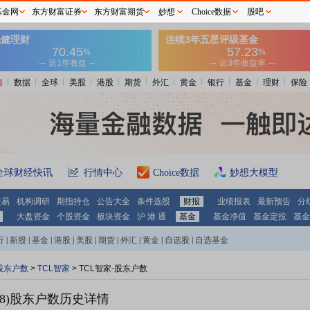
基金网
东方财富证券
东方财富期货
妙想
Choice数据
股吧
情
数据
全球
美股
港股
期货
外汇
黄金
银行
基金
理财
保险
全球财经快讯
行情中心
Choice数据
妙想大模型
交易
机构调研
期指持仓
公告大全
条件选股
财报
业绩报表
最新预告
分
大盘资金
个股资金
板块资金
沪 港 通
基金
基金净值
基金定投
基金
行
|
新股
|
基金
|
港股
|
美股
|
期货
|
外汇
|
黄金
|
自选股
|
自选基金
股东户数
>
TCL智家
>
TCL智家-股东户数
8)
股东户数历史详情