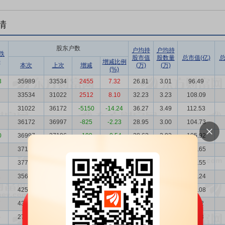
情
股东户数
户均持
户均持
跌
股市值
股数量
总市值(亿)
总
)
增减比例
本次
上次
增减
(万)
(万)
(%)
3
35989
33534
2455
7.32
26.81
3.01
96.49
33534
31022
2512
8.10
32.23
3.23
108.09
31022
36172
-5150
-14.24
36.27
3.49
112.53
36172
36997
-825
-2.23
28.95
3.00
104.73
0
36997
37196
-199
-0.54
28.63
2.93
105.92
37196
37753
-557
-1.48
33.78
2.91
125.65
37753
35623
2130
5.98
34.32
2.87
129.55
1
35623
42598
-6975
-16.37
39.93
3.04
142.24
7
42598
43085
-487
-1.13
29.60
2.54
126.08
7
43085
27561
15524
56.33
22.80
2.52
98.22
6
27561
28067
-506
-1.80
31.00
3.93
85.43