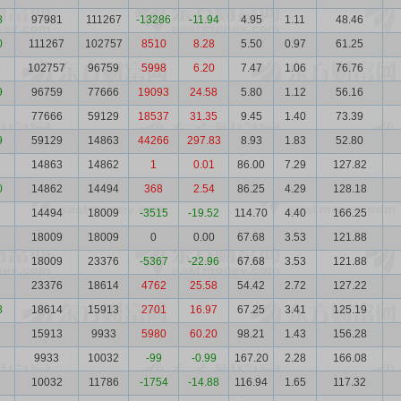
8
97981
111267
-13286
-11.94
4.95
1.11
48.46
0
111267
102757
8510
8.28
5.50
0.97
61.25
8
102757
96759
5998
6.20
7.47
1.06
76.76
9
96759
77666
19093
24.58
5.80
1.12
56.16
1
77666
59129
18537
31.35
9.45
1.40
73.39
9
59129
14863
44266
297.83
8.93
1.83
52.80
14863
14862
1
0.01
86.00
7.29
127.82
0
14862
14494
368
2.54
86.25
4.29
128.18
2
14494
18009
-3515
-19.52
114.70
4.40
166.25
18009
18009
0
0.00
67.68
3.53
121.88
18009
23376
-5367
-22.96
67.68
3.53
121.88
23376
18614
4762
25.58
54.42
2.72
127.22
8
18614
15913
2701
16.97
67.25
3.41
125.19
15913
9933
5980
60.20
98.21
1.43
156.28
9933
10032
-99
-0.99
167.20
2.28
166.08
10032
11786
-1754
-14.88
116.94
1.65
117.32