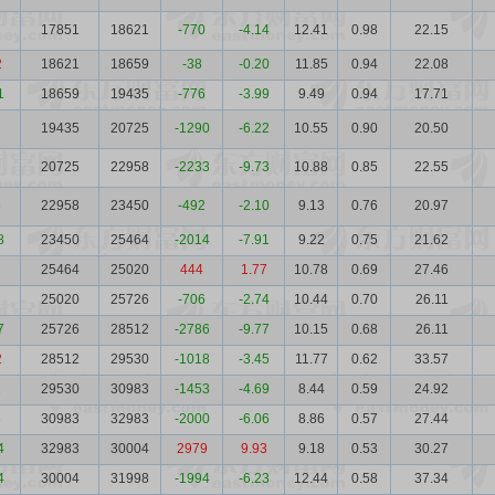
17851
18621
-770
-4.14
12.41
0.98
22.15
2
18621
18659
-38
-0.20
11.85
0.94
22.08
1
18659
19435
-776
-3.99
9.49
0.94
17.71
19435
20725
-1290
-6.22
10.55
0.90
20.50
20725
22958
-2233
-9.73
10.88
0.85
22.55
6
22958
23450
-492
-2.10
9.13
0.76
20.97
8
23450
25464
-2014
-7.91
9.22
0.75
21.62
25464
25020
444
1.77
10.78
0.69
27.46
25020
25726
-706
-2.74
10.44
0.70
26.11
7
25726
28512
-2786
-9.77
10.15
0.68
26.11
2
28512
29530
-1018
-3.45
11.77
0.62
33.57
1
29530
30983
-1453
-4.69
8.44
0.59
24.92
3
30983
32983
-2000
-6.06
8.86
0.57
27.44
4
32983
30004
2979
9.93
9.18
0.53
30.27
4
30004
31998
-1994
-6.23
12.44
0.58
37.34