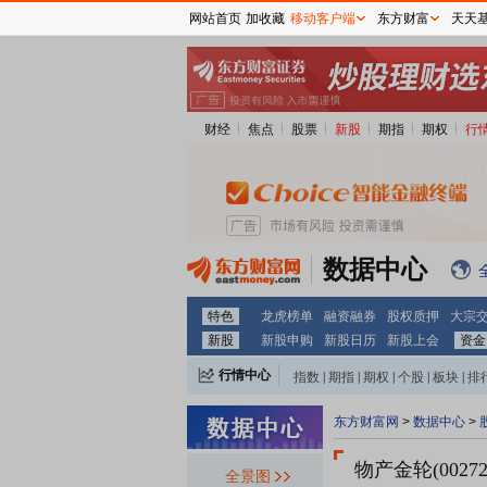
网站首页
加收藏
移动客户端
东方财富
天天
财经
焦点
股票
新股
期指
期权
行
数据中心
特色
龙虎榜单
融资融券
股权质押
大宗
新股
新股申购
新股日历
新股上会
资金
行情中心
指数
|
期指
|
期权
|
个股
|
板块
|
排
东方财富网
>
数据中心
>
物产金轮(00272
全景图