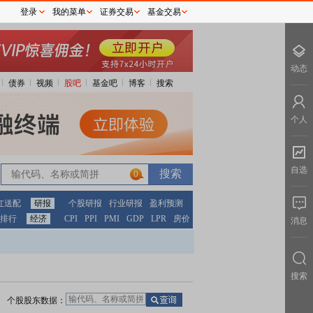
登录
我的菜单
证券交易
基金交易
动态
债券
视频
股吧
基金吧
博客
搜索
个人
自选
0
红送配
研报
个股研报
行业研报
盈利预测
排行
经济
CPI
PPI
PMI
GDP
LPR
房价
消息
搜索
个股股东数据：