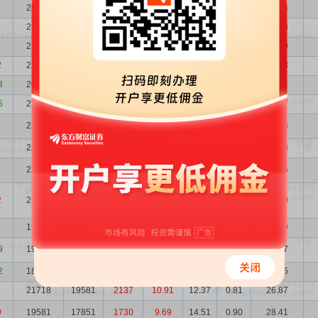
25358
25985
-627
-2.41
13.11
0.81
33.24
25985
23452
2533
10.80
11.71
0.80
30.43
0
23452
27633
-4181
-15.13
12.49
0.88
29.29
2
27633
20360
7273
35.72
11.66
0.75
32.23
3
20360
25013
-4653
-18.60
11.47
1.01
23.34
5
25013
22236
2777
12.49
10.62
0.83
26.57
22236
22600
-364
-1.61
14.32
0.93
31.83
22600
22617
-17
-0.08
13.13
0.91
29.68
8
22617
25527
-2910
-11.40
12.67
0.91
28.65
2
25527
19219
6308
32.82
12.07
0.81
30.80
19219
19142
77
0.40
11.96
0.91
22.99
9
19142
18786
356
1.90
11.11
0.92
21.27
2
18786
21718
-2932
-13.50
12.85
0.93
24.15
4
21718
19581
2137
10.91
12.37
0.81
26.87
9
19581
17851
1730
9.69
14.51
0.90
28.41