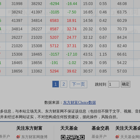
8
31998
38292
-6294
-16.44
15.03
0.55
48.08
38292
41397
-3105
-7.50
16.65
0.46
63.75
5
41397
34814
6583
18.91
14.56
0.42
60.29
4
34814
26227
8587
32.74
20.32
0.50
70.73
26227
21020
5207
24.77
32.12
0.67
84.24
1
21020
15308
5712
37.31
39.20
0.83
82.40
7
15308
18465
-3157
-17.10
43.51
1.15
66.61
1
18465
18656
-191
-1.02
29.36
0.95
54.22
8
18656
13362
5294
39.62
30.57
0.85
57.03
1
2
下一页
跳转到
数据来源：
东方财富Choice数据
多信息，与本站立场无关。东方财富网不保证该信息（包括但不限于文字、视频、音
并未经过本网站证实，不对您构成任何投资建议，据此操作，风险自担。
关注东方财富
天天基金
基金交易
关注天天基
券开户
基金开户
东方财富网微博
天天基金网