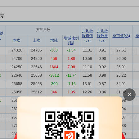
情
股东户数
户均持
户均持
跌
股市值
股数量
总市值(亿)
总
)
增减比例
本次
上次
增减
(万)
(万)
(%)
24326
24706
-380
-1.54
11.31
0.91
27.51
6
24706
24250
456
1.88
10.56
0.90
26.08
24250
22646
1604
7.08
11.10
0.92
26.91
0
22646
25658
-3012
-11.74
11.58
0.98
26.22
25658
25958
-300
-1.16
13.61
0.87
34.91
9
25958
25612
346
1.35
12.26
0.86
31.82
1
25612
26328
-716
-2.72
12.49
0.87
31.98
26328
26398
-70
-0.27
13.65
0.84
35.94
26398
27579
-1181
-4.28
13.28
0.84
35.07
6
27579
28360
-781
-2.75
12.10
0.81
33.38
28360
25358
3002
11.84
12.23
0.76
34.70