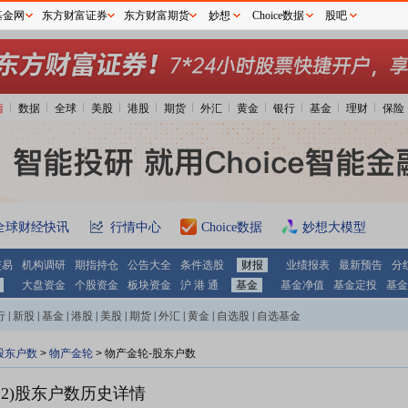
基金网
东方财富证券
东方财富期货
妙想
Choice数据
股吧
情
数据
全球
美股
港股
期货
外汇
黄金
银行
基金
理财
保险
全球财经快讯
行情中心
Choice数据
妙想大模型
交易
机构调研
期指持仓
公告大全
条件选股
财报
业绩报表
最新预告
分
大盘资金
个股资金
板块资金
沪 港 通
基金
基金净值
基金定投
基金
行
|
新股
|
基金
|
港股
|
美股
|
期货
|
外汇
|
黄金
|
自选股
|
自选基金
股东户数
>
物产金轮
>
物产金轮-股东户数
2)
股东户数历史详情