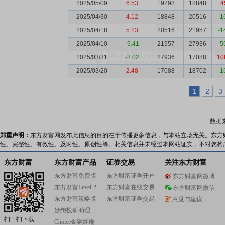
2025/05/09
6.53
19298
18848
4
2025/04/30
4.12
18848
20516
-1
2025/04/18
5.23
20516
21957
-1
2025/04/10
-9.41
21957
27936
-5
2025/03/31
-3.02
27936
17088
10
2025/03/20
2.48
17088
18702
-1
1
2
3
数据
郑重声明：
东方财富网发布此信息的目的在于传播更多信息，与本站立场无关。东方
性、完整性、有效性、及时性、原创性等。相关信息并未经过本网站证实，不对您构
东方财富
东方财富产品
证券交易
关注东方财富
东方财富免费版
东方财富证券开户
东方财富网微博
东方财富Level-2
东方财富在线交易
东方财富网微信
东方财富策略版
东方财富证券交易
意见与建议
妙想投研助理
扫一扫下载
Choice金融终端