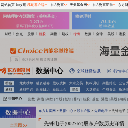
网站首页
加收藏
移动客户端
东方财富
天天基金网
东方财富证券
东方
财经
焦点
股票
新股
期指
期权
行情
数据
全球
美股
港股
数据中心
全球财经快讯
行情中
特色
龙虎榜单
融资融券
股权质押
大宗交易
机构调研
期指持仓
公告
新股
新股申购
新股日历
新股上会
资金
大盘资金
个股资金
板块
行情中心
指数
|
期指
|
期权
|
个股
|
板块
|
排行
|
新股
|
基金
|
港股
|
美股
|
期货
|
外汇
|
黄金
|
自选股
|
自选基金
东方财富网
>
数据中心
>
股东户数
>
先锋电子
>
先锋电子-
先锋电子(002767)
股东户数历史详情
全景图