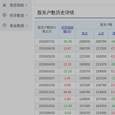
期货期权
股东户数历史详情
经济数据
股东户数
基金数据
股东户数统计
区间涨跌
截止日
幅(%)
本次
上次
2026/07/31
-40.36
249500
268700
-1
2026/06/30
13.87
268700
221500
47
2026/05/29
-3.81
221500
180000
41
2026/04/30
12.15
180000
210379
-3
2026/03/31
-22.26
210379
159000
51
2026/02/27
1.41
159000
162100
-3
2026/01/30
0.09
162100
148788
13
2025/12/31
48.85
148788
134600
14
2025/11/28
2.50
134600
157400
-2
2025/10/31
-12.40
157400
164255
-6
2025/09/30
-0.02
164255
152400
11