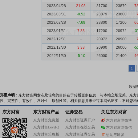
2023/04/28
21.08
31700
23879
7
2023/03/31
-0.52
23879
23800
2023/02/28
-7.69
23800
17200
6
2023/01/31
7.33
17200
20972
-3
2022/12/31
-
20972
20900
2022/12/30
3.38
20900
26000
-5
2022/11/30
-5.10
26000
21400
4
1
数据
郑重声明：
东方财富网发布此信息的目的在于传播更多信息，与本站立场无关。东方
性、完整性、有效性、及时性、原创性等。相关信息并未经过本网站证实，不对您构
东方财富
东方财富产品
证券交易
关注东方财富
东方财富免费版
东方财富证券开户
东方财富网微博
东方财富Level-2
东方财富在线交易
东方财富网微信
东方财富策略版
东方财富证券交易
意见与建议