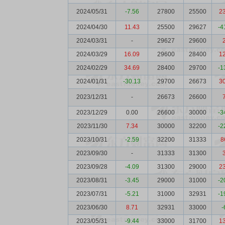
2024/05/31
-7.56
27800
25500
2
2024/04/30
11.43
25500
29627
-4
2024/03/31
-
29627
29600
2024/03/29
16.09
29600
28400
1
2024/02/29
34.69
28400
29700
-1
2024/01/31
-30.13
29700
26673
3
2023/12/31
-
26673
26600
2023/12/29
0.00
26600
30000
-3
2023/11/30
7.34
30000
32200
-2
2023/10/31
-2.59
32200
31333
8
2023/09/30
-
31333
31300
2023/09/28
-4.09
31300
29000
2
2023/08/31
-3.45
29000
31000
-2
2023/07/31
-5.21
31000
32931
-1
2023/06/30
8.71
32931
33000
-
2023/05/31
-9.44
33000
31700
1