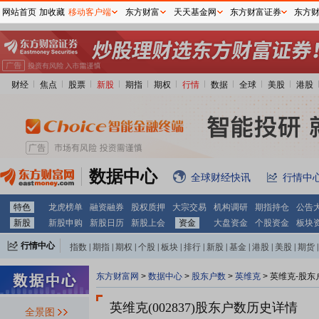
网站首页
加收藏
移动客户端
东方财富
天天基金网
东方财富证券
东方
财经
焦点
股票
新股
期指
期权
行情
数据
全球
美股
港股
数据中心
全球财经快讯
行情中
特色
龙虎榜单
融资融券
股权质押
大宗交易
机构调研
期指持仓
公告
新股
新股申购
新股日历
新股上会
资金
大盘资金
个股资金
板块
行情中心
指数
|
期指
|
期权
|
个股
|
板块
|
排行
|
新股
|
基金
|
港股
|
美股
|
期货
|
外汇
|
黄金
|
自选股
|
自选基金
东方财富网
>
数据中心
>
股东户数
>
英维克
>
英维克-股东
英维克(002837)
股东户数历史详情
全景图