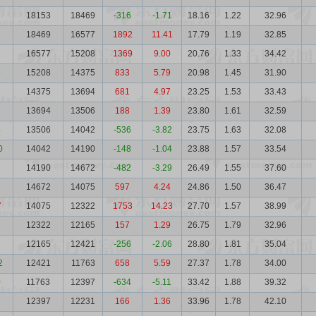
18153
18469
-316
-1.71
18.16
1.22
32.96
5
18469
16577
1892
11.41
17.79
1.19
32.85
16577
15208
1369
9.00
20.76
1.33
34.42
5
15208
14375
833
5.79
20.98
1.45
31.90
14375
13694
681
4.97
23.25
1.53
33.43
13694
13506
188
1.39
23.80
1.61
32.59
4
13506
14042
-536
-3.82
23.75
1.63
32.08
0
14042
14190
-148
-1.04
23.88
1.57
33.54
14190
14672
-482
-3.29
26.49
1.55
37.60
5
14672
14075
597
4.24
24.86
1.50
36.47
7
14075
12322
1753
14.23
27.70
1.57
38.99
2
12322
12165
157
1.29
26.75
1.79
32.96
12165
12421
-256
-2.06
28.80
1.81
35.04
2
12421
11763
658
5.59
27.37
1.78
34.00
0
11763
12397
-634
-5.11
33.42
1.88
39.32
1
12397
12231
166
1.36
33.96
1.78
42.10