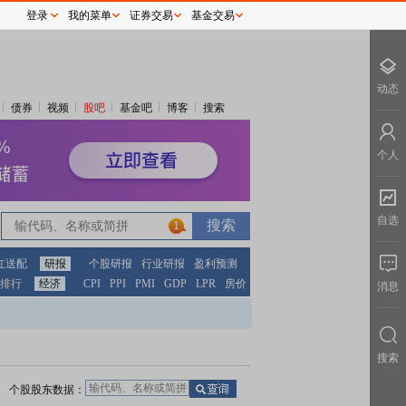
登录
我的菜单
证券交易
基金交易
动态
债券
视频
股吧
基金吧
博客
搜索
个人
自选
1
红送配
研报
个股研报
行业研报
盈利预测
排行
经济
CPI
PPI
PMI
GDP
LPR
房价
消息
搜索
个股股东数据：