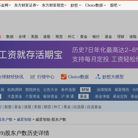
基金网
东方财富证券
东方财富期货
妙想
Choice数据
股吧
情
数据
全球
美股
港股
期货
外汇
黄金
银行
基金
理财
保险
全球财经快讯
行情中心
Choice数据
妙想大模型
交易
机构调研
期指持仓
公告大全
条件选股
财报
业绩报表
最新预告
分
大盘资金
个股资金
板块资金
沪 港 通
基金
基金净值
基金定投
基金
行
|
新股
|
基金
|
港股
|
美股
|
期货
|
外汇
|
黄金
|
自选股
|
自选基金
股东户数
>
威星智能
>
威星智能-股东户数
9)
股东户数历史详情