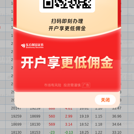
14540
14410
130
0.90
30.44
1.52
44.26
4
14410
15618
-1208
-7.73
28.03
1.53
40.40
15618
17274
-1656
-9.59
26.19
1.41
40.91
8
17274
19712
-2438
-12.37
22.42
1.28
38.72
19712
23876
-4164
-17.44
17.80
1.12
35.08
23876
25022
-1146
-4.58
13.73
0.92
32.79
4
25022
25384
-362
-1.43
12.26
0.88
30.67
25384
25961
-577
-2.22
12.33
0.87
31.31
9
25961
26178
-217
-0.83
11.73
0.85
30.45
8
26178
28234
-2056
-7.28
11.87
0.84
31.07
3
28234
29144
-910
-3.12
11.75
0.78
33.18
29144
20039
9105
45.44
11.47
0.76
33.43
6
20039
20147
-108
-0.54
16.56
1.10
33.18
3
20147
19259
888
4.61
16.61
1.10
33.47
19259
18699
560
2.99
19.19
1.15
36.96
18699
18130
569
3.14
18.52
1.18
34.64
18130
18153
-23
-0.13
18.25
1.22
33.10