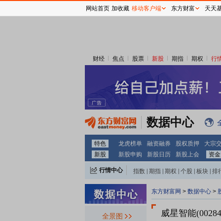
网站首页
加收藏
移动客户端
东方财富
天天
财经
焦点
股票
新股
期指
期权
行
数据中心
特色
龙虎榜单
融资融券
股权质押
大宗
新股
新股申购
新股日历
新股上会
资金
行情中心
指数
|
期指
|
期权
|
个股
|
板块
|
排
东方财富网
>
数据中心
>
威星智能(00284
全景图