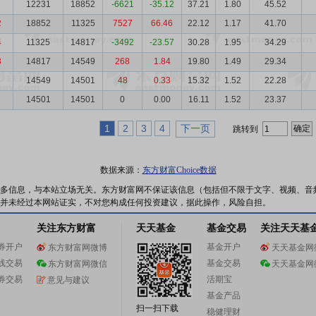
12231
18852
-6621
-35.12
37.21
1.80
45.52
2
18852
11325
7527
66.46
22.12
1.17
41.70
4
11325
14817
-3492
-23.57
30.28
1.95
34.29
8
14817
14549
268
1.84
19.80
1.49
29.34
3
14549
14501
48
0.33
15.32
1.52
22.28
14501
14501
0
0.00
16.11
1.52
23.37
1
2
3
4
下一页
跳转到
数据来源：
东方财富Choice数据
多信息，与本站立场无关。东方财富网不保证该信息（包括但不限于文字、视频、音
并未经过本网站证实，不对您构成任何投资建议，据此操作，风险自担。
关注东方财富
天天基金
基金交易
关注天天基
券开户
基金开户
东方财富网微博
天天基金网
线交易
基金交易
东方财富网微信
天天基金网
券交易
活期宝
意见与建议
基金产品
扫一扫下载
稳健理财