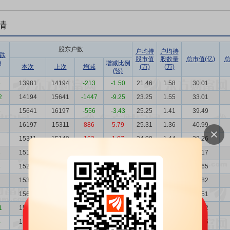
情
股东户数
户均持
户均持
跌
股市值
股数量
总市值(亿)
总
)
增减比例
本次
上次
增减
(万)
(万)
(%)
6
13981
14194
-213
-1.50
21.46
1.58
30.01
2
14194
15641
-1447
-9.25
23.25
1.55
33.01
6
15641
16197
-556
-3.43
25.25
1.41
39.49
16197
15311
886
5.79
25.31
1.36
40.99
15311
15149
162
1.07
24.99
1.44
38.26
3
15149
15265
-116
-0.76
25.20
1.46
38.17
4
15265
15357
-92
-0.60
25.97
1.45
39.65
15357
15623
-266
-1.70
25.93
1.44
39.82
15623
15338
285
1.86
23.37
1.41
36.51
1
15338
14982
356
2.38
23.29
1.44
35.72
4
14982
14540
442
3.04
28.94
1.47
43.35