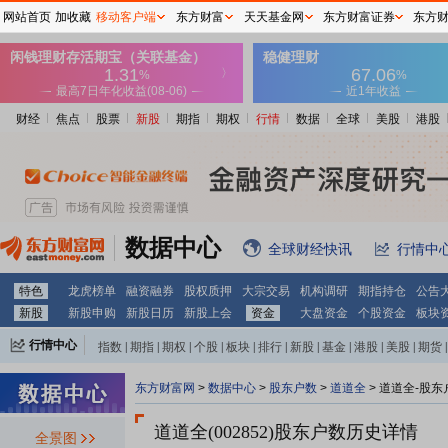
网站首页
加收藏
移动客户端
东方财富
天天基金网
东方财富证券
东方
财经
焦点
股票
新股
期指
期权
行情
数据
全球
美股
港股
数据中心
全球财经快讯
行情中
特色
龙虎榜单
融资融券
股权质押
大宗交易
机构调研
期指持仓
公告
新股
新股申购
新股日历
新股上会
资金
大盘资金
个股资金
板块
行情中心
指数
|
期指
|
期权
|
个股
|
板块
|
排行
|
新股
|
基金
|
港股
|
美股
|
期货
|
外汇
|
黄金
|
自选股
|
自选基金
东方财富网
>
数据中心
>
股东户数
>
道道全
>
道道全-股东
道道全(002852)
股东户数历史详情
全景图