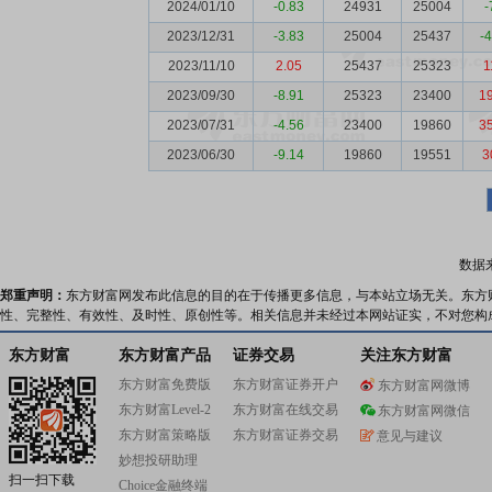
2024/01/10
-0.83
24931
25004
-
2023/12/31
-3.83
25004
25437
-
2023/11/10
2.05
25437
25323
1
2023/09/30
-8.91
25323
23400
1
2023/07/31
-4.56
23400
19860
3
2023/06/30
-9.14
19860
19551
3
数据
郑重声明：
东方财富网发布此信息的目的在于传播更多信息，与本站立场无关。东方
性、完整性、有效性、及时性、原创性等。相关信息并未经过本网站证实，不对您构
东方财富
东方财富产品
证券交易
关注东方财富
东方财富免费版
东方财富证券开户
东方财富网微博
东方财富Level-2
东方财富在线交易
东方财富网微信
东方财富策略版
东方财富证券交易
意见与建议
妙想投研助理
扫一扫下载
Choice金融终端