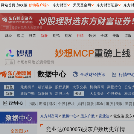
网站首页
加收藏
移动客户端
东方财富
天天基金网
东方财富证券
东方
财经
焦点
股票
新股
期指
期权
行情
数据
全球
美股
港股
数据中心
全球财经快讯
行情中
特色
龙虎榜单
融资融券
股权质押
大宗交易
机构调研
期指持仓
公告
新股
新股申购
新股日历
新股上会
资金
大盘资金
个股资金
板块
行情中心
指数
|
期指
|
期权
|
个股
|
板块
|
排行
|
新股
|
基金
|
港股
|
美股
|
期货
|
外汇
|
黄金
|
自选股
|
自选基金
东方财富网
>
数据中心
>
股东户数
>
竞业达
>
竞业达-股东
竞业达(003005)
股东户数历史详情
全景图