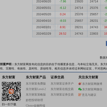
2024/06/20
-7.96
23920
24714
-
2024/05/31
-6.12
24714
25376
-
2024/05/20
0.24
25376
25657
-
2024/04/10
-8.03
25657
28231
-2
2024/03/31
8.91
28231
24743
3
2024/02/29
28.52
24743
22803
1
数据
郑重声明：
东方财富网发布此信息的目的在于传播更多信息，与本站立场无关。东方
性、完整性、有效性、及时性、原创性等。相关信息并未经过本网站证实，不对您构
东方财富
东方财富产品
证券交易
关注东方财富
东方财富免费版
东方财富证券开户
东方财富网微博
东方财富Level-2
东方财富在线交易
东方财富网微信
东方财富策略版
东方财富证券交易
意见与建议
妙想投研助理
扫一扫下载
Choice金融终端