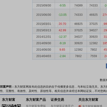
2015/09/30
-9.55
74089
74333
-2
2015/06/30
-13.05
74333
46925
27
2015/03/31
20.70
46925
37025
99
2015/03/13
42.99
37025
34027
29
2014/12/31
-12.37
34027
30920
31
2014/09/30
-9.19
30920
12382
18
2014/06/30
9.65
12382
7802
45
2014/04/03
-2.84
7802
7559
2
数据
郑重声明：
东方财富网发布此信息的目的在于传播更多信息，与本站立场无关。东方
性、完整性、有效性、及时性、原创性等。相关信息并未经过本网站证实，不对您构
东方财富
东方财富产品
证券交易
关注东方财富
东方财富免费版
东方财富证券开户
东方财富网微博