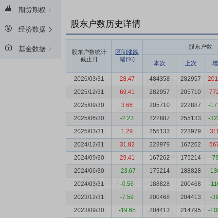
期货期权
股东户数历史详情
经济数据
股东户数
基金数据
股东户数统计
区间涨跌
截止日
幅(%)
本次
上次
增
2026/03/31
28.47
484358
282957
201
2025/12/31
69.41
282957
205710
77
2025/09/30
3.66
205710
222887
-17
2025/06/30
-2.23
222887
255133
-32
2025/03/31
1.29
255133
223979
31
2024/12/31
31.82
223979
167262
56
2024/09/30
29.41
167262
175214
-7
2024/06/30
-23.67
175214
188828
-13
2024/03/31
-0.56
188828
200468
-11
2023/12/31
-7.59
200468
204413
-3
2023/09/30
-19.65
204413
214795
-10