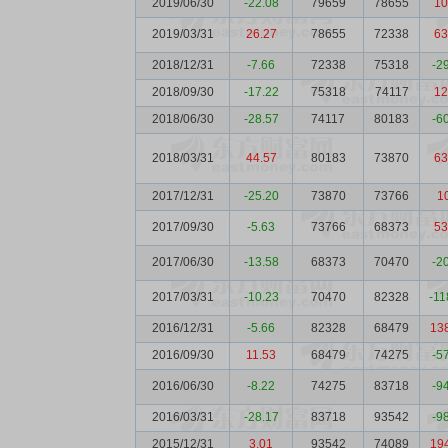
2019/06/30
-22.08
79659
78655
10
2019/03/31
26.27
78655
72338
63
2018/12/31
-7.66
72338
75318
-2
2018/09/30
-17.22
75318
74117
12
2018/06/30
-28.57
74117
80183
-6
2018/03/31
44.57
80183
73870
63
2017/12/31
-25.20
73870
73766
1
2017/09/30
-5.63
73766
68373
53
2017/06/30
-13.58
68373
70470
-2
2017/03/31
-10.23
70470
82328
-11
2016/12/31
-5.66
82328
68479
13
2016/09/30
11.53
68479
74275
-5
2016/06/30
-8.22
74275
83718
-9
2016/03/31
-28.17
83718
93542
-9
2015/12/31
3.01
93542
74089
19