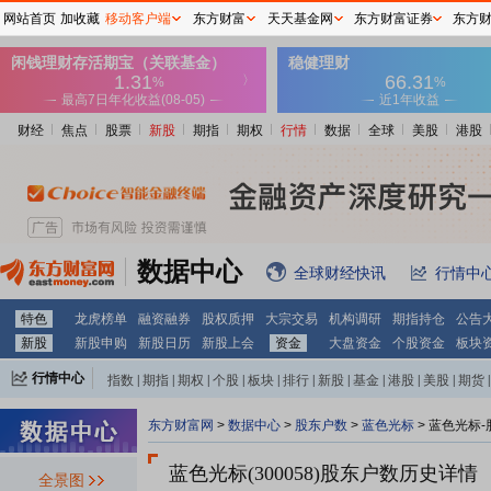
网站首页
加收藏
移动客户端
东方财富
天天基金网
东方财富证券
东方
财经
焦点
股票
新股
期指
期权
行情
数据
全球
美股
港股
数据中心
全球财经快讯
行情中
特色
龙虎榜单
融资融券
股权质押
大宗交易
机构调研
期指持仓
公告
新股
新股申购
新股日历
新股上会
资金
大盘资金
个股资金
板块
行情中心
指数
|
期指
|
期权
|
个股
|
板块
|
排行
|
新股
|
基金
|
港股
|
美股
|
期货
|
外汇
|
黄金
|
自选股
|
自选基金
东方财富网
>
数据中心
>
股东户数
>
蓝色光标
>
蓝色光标-
蓝色光标(300058)
股东户数历史详情
全景图