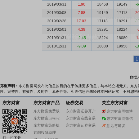
2019/03/31
1.90
18468
19149
-
2019/03/08
7.88
19149
17118
2
2019/02/28
17.03
17118
18291
-1
2019/02/01
4.39
18291
18224
2019/01/31
-2.45
18224
18080
1
2018/12/31
-9.09
18080
19958
-1
1
数据
郑重声明：
东方财富网发布此信息的目的在于传播更多信息，与本站立场无关。东方
性、完整性、有效性、及时性、原创性等。相关信息并未经过本网站证实，不对您构
东方财富
东方财富产品
证券交易
关注东方财富
东方财富免费版
东方财富证券开户
东方财富网微博
东方财富Level-2
东方财富在线交易
东方财富网微信
东方财富策略版
东方财富证券交易
意见与建议
妙想投研助理
扫一扫下载