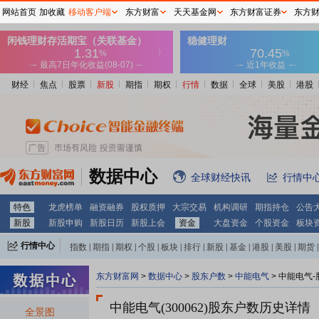
网站首页
加收藏
移动客户端
东方财富
天天基金网
东方财富证券
东方
财经
焦点
股票
新股
期指
期权
行情
数据
全球
美股
港股
数据中心
全球财经快讯
行情中
特色
龙虎榜单
融资融券
股权质押
大宗交易
机构调研
期指持仓
公告
新股
新股申购
新股日历
新股上会
资金
大盘资金
个股资金
板块
行情中心
指数
|
期指
|
期权
|
个股
|
板块
|
排行
|
新股
|
基金
|
港股
|
美股
|
期货
|
外汇
|
黄金
|
自选股
|
自选基金
东方财富网
>
数据中心
>
股东户数
>
中能电气
>
中能电气-
中能电气(300062)
股东户数历史详情
全景图