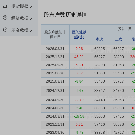
期货期权
股东户数历史详情
经济数据
股东户数
基金数据
股东户数统计
区间涨跌
截止日
幅(%)
本次
上次
2026/03/31
0.36
62395
66227
-3
2025/12/31
46.91
66227
28200
38
2025/09/30
5.39
28200
31063
-2
2025/06/30
0.37
31063
33450
-2
2025/03/31
-8.84
33450
33717
-
2024/12/31
-1.67
33717
34740
-1
2024/09/30
22.79
34740
36063
-1
2024/06/30
-2.40
36063
35063
1
2024/03/31
-19.58
35063
37416
-2
2023/12/31
0.81
37416
38878
-1
2023/09/30
-9.78
38878
42727
-3