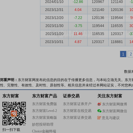
2024/01/10
-12.86
120967
121140
-
2023/12/31
4.04
121140
120136
1
2023/12/20
-7.22
120136
119544
5
2023/11/30
-3.75
119544
116535
3
2023/11/20
11.46
116535
120317
-3
2023/10/31
4.87
120317
118881
1
1
2
数据
郑重声明：
东方财富网发布此信息的目的在于传播更多信息，与本站立场无关。东方
性、完整性、有效性、及时性、原创性等。相关信息并未经过本网站证实，不对您构
东方财富
东方财富产品
证券交易
关注东方财富
东方财富免费版
东方财富证券开户
东方财富网微博
东方财富Level-2
东方财富在线交易
东方财富网微信
东方财富策略版
东方财富证券交易
意见与建议
妙想投研助理
扫一扫下载
Choice金融终端