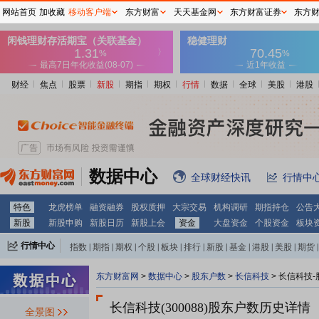
网站首页
加收藏
移动客户端
东方财富
天天基金网
东方财富证券
东方
财经
焦点
股票
新股
期指
期权
行情
数据
全球
美股
港股
数据中心
全球财经快讯
行情中
特色
龙虎榜单
融资融券
股权质押
大宗交易
机构调研
期指持仓
公告
新股
新股申购
新股日历
新股上会
资金
大盘资金
个股资金
板块
行情中心
指数
|
期指
|
期权
|
个股
|
板块
|
排行
|
新股
|
基金
|
港股
|
美股
|
期货
|
外汇
|
黄金
|
自选股
|
自选基金
东方财富网
>
数据中心
>
股东户数
>
长信科技
>
长信科技-
长信科技(300088)
股东户数历史详情
全景图