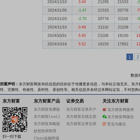
2024/12/10
3.40
21295
21533
-
2024/11/30
-1.47
21533
20776
7
2024/11/20
-2.70
20776
21116
-
2024/11/10
0.48
21116
21108
2024/10/31
5.65
21108
19150
1
2024/10/18
5.52
19150
17852
1
1
2
数据
郑重声明：
东方财富网发布此信息的目的在于传播更多信息，与本站立场无关。东方
性、完整性、有效性、及时性、原创性等。相关信息并未经过本网站证实，不对您构
东方财富
东方财富产品
证券交易
关注东方财富
东方财富免费版
东方财富证券开户
东方财富网微博
东方财富Level-2
东方财富在线交易
东方财富网微信
东方财富策略版
东方财富证券交易
意见与建议
妙想投研助理
扫一扫下载
Choice金融终端