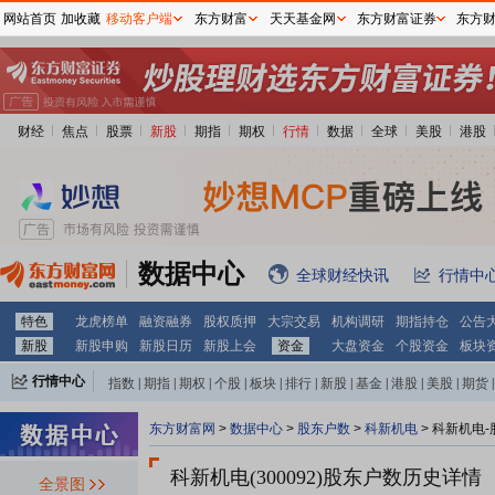
网站首页
加收藏
移动客户端
东方财富
天天基金网
东方财富证券
东方
财经
焦点
股票
新股
期指
期权
行情
数据
全球
美股
港股
数据中心
全球财经快讯
行情中
特色
龙虎榜单
融资融券
股权质押
大宗交易
机构调研
期指持仓
公告
新股
新股申购
新股日历
新股上会
资金
大盘资金
个股资金
板块
行情中心
指数
|
期指
|
期权
|
个股
|
板块
|
排行
|
新股
|
基金
|
港股
|
美股
|
期货
|
外汇
|
黄金
|
自选股
|
自选基金
东方财富网
>
数据中心
>
股东户数
>
科新机电
>
科新机电-
科新机电(300092)
股东户数历史详情
全景图