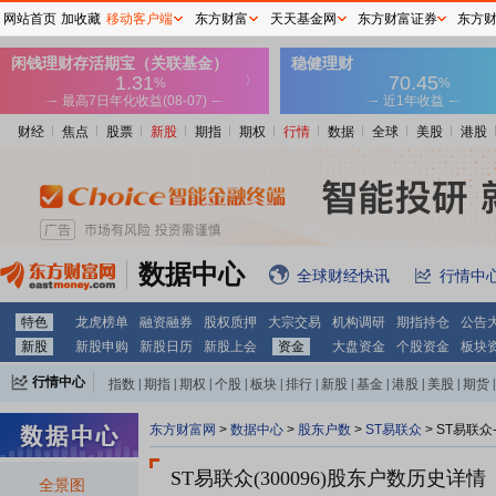
网站首页
加收藏
移动客户端
东方财富
天天基金网
东方财富证券
东方
财经
焦点
股票
新股
期指
期权
行情
数据
全球
美股
港股
数据中心
全球财经快讯
行情中
特色
龙虎榜单
融资融券
股权质押
大宗交易
机构调研
期指持仓
公告
新股
新股申购
新股日历
新股上会
资金
大盘资金
个股资金
板块
行情中心
指数
|
期指
|
期权
|
个股
|
板块
|
排行
|
新股
|
基金
|
港股
|
美股
|
期货
|
外汇
|
黄金
|
自选股
|
自选基金
东方财富网
>
数据中心
>
股东户数
>
ST易联众
>
ST易联众
ST易联众(300096)
股东户数历史详情
全景图