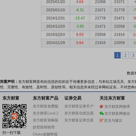
2025/01/20
4.04
21008
21071
-
2025/01/10
-6.31
21071
21778
-
2024/12/31
-15.47
21778
21471
3
2024/12/20
-3.85
21471
22058
-
2024/12/10
8.03
22058
21916
1
2024/11/29
0.84
21916
22059
-
1
2
3
数据
郑重声明：
东方财富网发布此信息的目的在于传播更多信息，与本站立场无关。东方
性、完整性、有效性、及时性、原创性等。相关信息并未经过本网站证实，不对您构
东方财富
东方财富产品
证券交易
关注东方财富
东方财富免费版
东方财富证券开户
东方财富网微博
东方财富Level-2
东方财富在线交易
东方财富网微信
东方财富策略版
东方财富证券交易
意见与建议
妙想投研助理
扫一扫下载
Choice金融终端