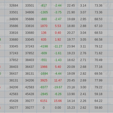
32684
33501
-817
-2.44
22.45
3.14
73.36
33501
34806
-1305
-3.75
21.90
3.07
73.36
34806
35686
-880
-2.47
19.69
2.95
68.53
0
35686
33816
1870
5.53
18.80
2.88
67.10
33816
33680
136
0.40
20.27
3.04
68.53
4
33680
33045
635
1.92
19.77
3.05
66.58
2
33045
37243
-4198
-11.27
23.94
3.11
79.12
37243
37852
-609
-1.61
19.23
2.76
71.62
6
37852
38403
-551
-1.43
18.62
2.71
70.49
3
38403
36437
1966
5.40
20.09
2.68
77.16
0
36437
38131
-1694
-4.44
19.09
2.82
69.56
6
38131
34206
3925
11.47
20.45
2.69
77.99
5
34206
42583
-8377
-19.67
23.16
3.00
79.22
4
42583
45428
-2845
-6.26
13.90
2.41
59.18
45428
39277
6151
15.66
14.14
2.26
64.22
5
39277
39277
0
0.00
15.23
2.62
59.80