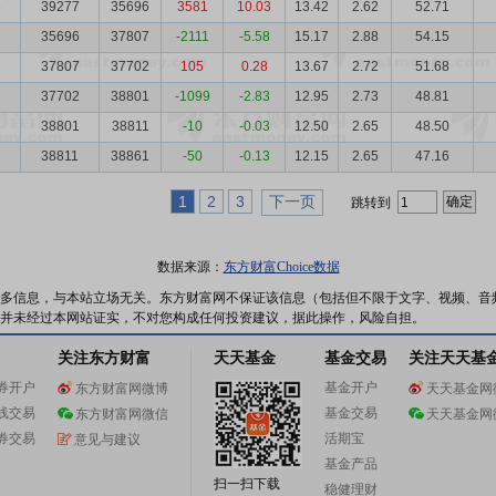
6
39277
35696
3581
10.03
13.42
2.62
52.71
35696
37807
-2111
-5.58
15.17
2.88
54.15
37807
37702
105
0.28
13.67
2.72
51.68
37702
38801
-1099
-2.83
12.95
2.73
48.81
38801
38811
-10
-0.03
12.50
2.65
48.50
38811
38861
-50
-0.13
12.15
2.65
47.16
1
2
3
下一页
跳转到
数据来源：
东方财富Choice数据
多信息，与本站立场无关。东方财富网不保证该信息（包括但不限于文字、视频、音
并未经过本网站证实，不对您构成任何投资建议，据此操作，风险自担。
关注东方财富
天天基金
基金交易
关注天天基
券开户
基金开户
东方财富网微博
天天基金网
线交易
基金交易
东方财富网微信
天天基金网
券交易
活期宝
意见与建议
基金产品
扫一扫下载
稳健理财