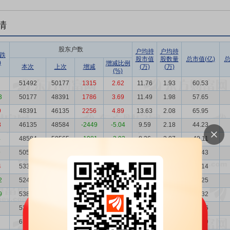
情
股东户数
户均持
户均持
跌
股市值
股数量
总市值(亿)
总
)
增减比例
本次
上次
增减
(万)
(万)
(%)
51492
50177
1315
2.62
11.76
1.93
60.53
3
50177
48391
1786
3.69
11.49
1.98
57.65
9
48391
46135
2256
4.89
13.63
2.08
65.95
8
46135
48584
-2449
-5.04
9.59
2.18
44.23
4
48584
50565
-1981
-3.92
8.26
2.07
40.11
9
50565
53306
-2741
-5.14
8.59
1.99
43.43
4
53306
52455
851
1.62
8.47
1.89
45.14
2
52455
53808
-1353
-2.51
7.48
1.96
39.25
9
53808
53626
182
0.34
9.17
1.91
49.32
53626
62957
-9331
-14.82
12.93
1.92
69.36
62957
68299
-5342
-7.82
10.04
1.63
63.19