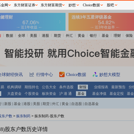
基金网
东方财富证券
东方财富期货
妙想
Choice数据
股吧
情
数据
全球
美股
港股
期货
外汇
黄金
银行
基金
理财
保险
全球财经快讯
行情中心
Choice数据
妙想大模型
交易
机构调研
期指持仓
公告大全
条件选股
财报
业绩报表
最新预告
分
大盘资金
个股资金
板块资金
沪 港 通
基金
基金净值
基金定投
基金
行
|
新股
|
基金
|
港股
|
美股
|
期货
|
外汇
|
黄金
|
自选股
|
自选基金
股东户数
>
振东制药
>
振东制药-股东户数
8)
股东户数历史详情