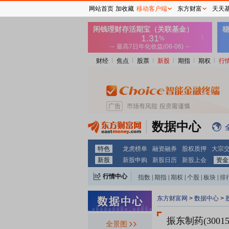
网站首页
加收藏
移动客户端
东方财富
天天
财经
焦点
股票
新股
期指
期权
行
数据中心
特色
龙虎榜单
融资融券
股权质押
大宗
新股
新股申购
新股日历
新股上会
资金
行情中心
指数
|
期指
|
期权
|
个股
|
板块
|
排
东方财富网
>
数据中心
>
振东制药(30015
全景图