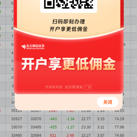
4
68299
74948
-6649
-8.87
8.62
1.50
58.88
5
74948
78387
-3439
-4.39
8.87
1.37
66.48
1
78387
67770
10617
15.67
9.77
1.31
76.55
1
67770
77977
-10207
-13.09
7.49
1.52
50.76
7
77977
69423
8554
12.32
8.89
1.32
69.36
6
69423
45789
23634
51.62
18.71
1.48
129.88
1
45789
35678
10111
28.34
19.88
2.24
91.04
35678
35678
0
0.00
21.71
2.88
77.47
35678
35678
0
0.00
21.14
2.88
75.42
6
35678
35111
567
1.61
21.14
2.88
75.42
35111
32416
2695
8.31
22.91
2.93
80.45
7
32416
34298
-1882
-5.49
24.12
3.17
78.19
2
34298
35124
-826
-2.35
24.51
3.00
84.05
8
35124
32627
2497
7.65
23.96
2.93
84.15
0
32627
33070
-443
-1.34
22.77
3.15
74.29
33070
33495
-425
-1.27
23.30
3.11
77.06
33495
32684
811
2.48
22.27
3.07
74.60