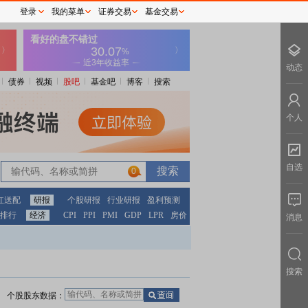
登录
我的菜单
证券交易
基金交易
动态
债券
视频
股吧
基金吧
博客
搜索
个人
自选
0
红送配
研报
个股研报
行业研报
盈利预测
排行
经济
CPI
PPI
PMI
GDP
LPR
房价
消息
搜索
个股股东数据：