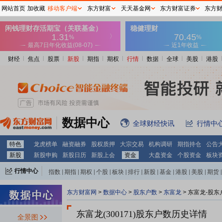
网站首页
加收藏
移动客户端
东方财富
天天基金网
东方财富证券
东方
财经
焦点
股票
新股
期指
期权
行情
数据
全球
美股
港股
数据中心
全球财经快讯
行情中
特色
龙虎榜单
融资融券
股权质押
大宗交易
机构调研
期指持仓
公告
新股
新股申购
新股日历
新股上会
资金
大盘资金
个股资金
板块
行情中心
指数
|
期指
|
期权
|
个股
|
板块
|
排行
|
新股
|
基金
|
港股
|
美股
|
期货
|
外汇
|
黄金
|
自选股
|
自选基金
东方财富网
>
数据中心
>
股东户数
>
东富龙
>
东富龙-股东
东富龙(300171)
股东户数历史详情
全景图