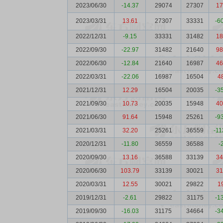
2023/06/30
-14.37
29074
27307
17
2023/03/31
13.61
27307
33331
-6
2022/12/31
-9.15
33331
31482
18
2022/09/30
-22.97
31482
21640
98
2022/06/30
-12.84
21640
16987
46
2022/03/31
-22.06
16987
16504
4
2021/12/31
12.29
16504
20035
-3
2021/09/30
10.73
20035
15948
40
2021/06/30
91.64
15948
25261
-9
2021/03/31
32.20
25261
36559
-11
2020/12/31
-11.80
36559
36588
-
2020/09/30
13.16
36588
33139
34
2020/06/30
103.79
33139
30021
31
2020/03/31
12.55
30021
29822
1
2019/12/31
-2.61
29822
31175
-1
2019/09/30
-16.03
31175
34664
-3