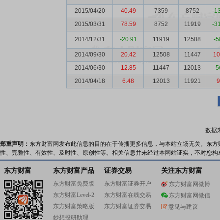
2015/04/20
40.49
7359
8752
-1
2015/03/31
78.59
8752
11919
-3
2014/12/31
-20.91
11919
12508
-5
2014/09/30
20.42
12508
11447
10
2014/06/30
12.85
11447
12013
-5
2014/04/18
6.48
12013
11921
9
数据
郑重声明：
东方财富网发布此信息的目的在于传播更多信息，与本站立场无关。东方
性、完整性、有效性、及时性、原创性等。相关信息并未经过本网站证实，不对您构
东方财富
东方财富产品
证券交易
关注东方财富
东方财富免费版
东方财富证券开户
东方财富网微博
东方财富Level-2
东方财富在线交易
东方财富网微信
东方财富策略版
东方财富证券交易
意见与建议
妙想投研助理