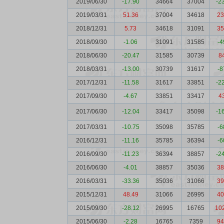
2019/06/30
-17.90
34664
37004
-2
2019/03/31
51.36
37004
34618
23
2018/12/31
5.73
34618
31091
35
2018/09/30
-1.06
31091
31585
-4
2018/06/30
-20.47
31585
30739
8
2018/03/31
-13.00
30739
31617
-8
2017/12/31
-11.58
31617
33851
-2
2017/09/30
-4.67
33851
33417
4
2017/06/30
-12.04
33417
35098
-1
2017/03/31
-10.75
35098
35785
-6
2016/12/31
-11.16
35785
36394
-6
2016/09/30
-11.23
36394
38857
-2
2016/06/30
-4.01
38857
35036
38
2016/03/31
-33.36
35036
31066
39
2015/12/31
48.49
31066
26995
40
2015/09/30
-28.12
26995
16765
10
2015/06/30
-2.28
16765
7359
94