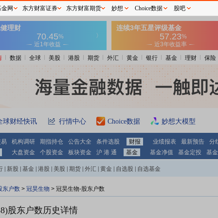
基金网
东方财富证券
东方财富期货
妙想
Choice数据
股吧
情
数据
全球
美股
港股
期货
外汇
黄金
银行
基金
理财
保险
全球财经快讯
行情中心
Choice数据
妙想大模型
交易
机构调研
期指持仓
公告大全
条件选股
财报
业绩报表
最新预告
分
大盘资金
个股资金
板块资金
沪 港 通
基金
基金净值
基金定投
基金
行
|
新股
|
基金
|
港股
|
美股
|
期货
|
外汇
|
黄金
|
自选股
|
自选基金
股东户数
>
冠昊生物
>
冠昊生物-股东户数
8)
股东户数历史详情