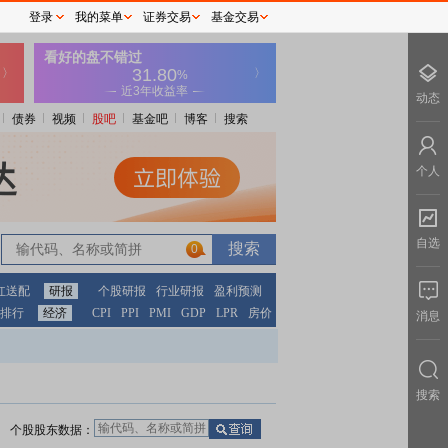
登录
我的菜单
证券交易
基金交易
动态
债券
视频
股吧
基金吧
博客
搜索
个人
自选
0
红送配
研报
个股研报
行业研报
盈利预测
排行
经济
CPI
PPI
PMI
GDP
LPR
房价
消息
搜索
个股股东数据：