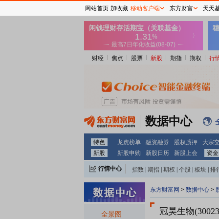
网站首页
加收藏
移动客户端
东方财富
天天
财经
焦点
股票
新股
期指
期权
行
数据中心
特色
龙虎榜单
融资融券
股权质押
大宗
新股
新股申购
新股日历
新股上会
资金
行情中心
指数
|
期指
|
期权
|
个股
|
板块
|
排
东方财富网
>
数据中心
>
冠昊生物(30023
全景图