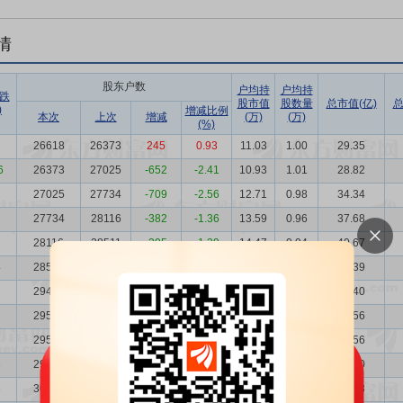
情
股东户数
户均持
户均持
跌
股市值
股数量
总市值(亿)
总
)
增减比例
本次
上次
增减
(万)
(万)
(%)
26618
26373
245
0.93
11.03
1.00
29.35
6
26373
27025
-652
-2.41
10.93
1.01
28.82
7
27025
27734
-709
-2.56
12.71
0.98
34.34
7
27734
28116
-382
-1.36
13.59
0.96
37.68
28116
28511
-395
-1.39
14.47
0.94
40.67
4
28511
29435
-924
-3.14
13.47
0.93
38.39
7
29435
29506
-71
-0.24
14.40
0.90
42.40
29506
29506
0
0.00
14.42
0.90
42.56
29506
29793
-287
-0.96
14.42
0.90
42.56
6
29793
30667
-874
-2.85
13.93
0.89
41.50
8
30667
31018
-351
-1.13
13.70
0.86
42.03