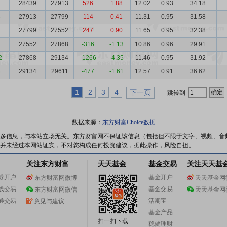
28439
27913
526
1.88
12.02
0.93
34.18
6
27913
27799
114
0.41
11.31
0.95
31.58
27799
27552
247
0.90
11.65
0.95
32.38
1
27552
27868
-316
-1.13
10.86
0.96
29.91
2
27868
29134
-1266
-4.35
11.46
0.95
31.92
8
29134
29611
-477
-1.61
12.57
0.91
36.62
1
2
3
4
下一页
跳转到
数据来源：
东方财富Choice数据
多信息，与本站立场无关。东方财富网不保证该信息（包括但不限于文字、视频、音
并未经过本网站证实，不对您构成任何投资建议，据此操作，风险自担。
关注东方财富
天天基金
基金交易
关注天天基
券开户
基金开户
东方财富网微博
天天基金网
线交易
基金交易
东方财富网微信
天天基金网
券交易
活期宝
意见与建议
基金产品
扫一扫下载
稳健理财