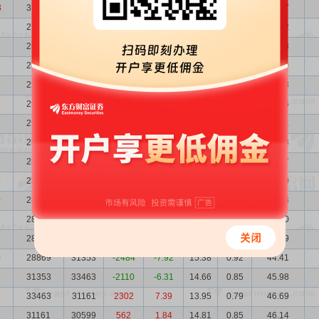
3
31018
27775
3243
11.68
13.95
0.85
43.27
5
27775
28105
-330
-1.17
13.22
0.95
36.72
7
28105
28960
-855
-2.95
13.55
0.94
38.08
5
28960
29672
-712
-2.40
13.16
0.92
38.10
5
29672
29645
27
0.09
13.61
0.89
40.38
2
29645
29620
25
0.08
13.71
0.89
40.65
29620
28426
1194
4.20
14.56
0.90
43.11
28426
28525
-99
-0.35
14.64
0.93
41.63
28525
28193
332
1.18
14.54
0.93
41.47
4
28193
28315
-122
-0.43
14.30
0.94
40.30
0
28315
28116
199
0.71
14.38
0.94
40.73
5
28116
28184
-68
-0.24
14.80
0.94
41.60
8
28184
28869
-685
-2.37
15.15
0.94
42.69
0
28869
31353
-2484
-7.92
15.38
0.92
44.41
3
31353
33463
-2110
-6.31
14.66
0.85
45.98
33463
31161
2302
7.39
13.95
0.79
46.69
31161
30599
562
1.84
14.81
0.85
46.14