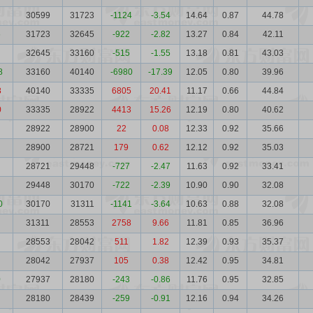
30599
31723
-1124
-3.54
14.64
0.87
44.78
6
31723
32645
-922
-2.82
13.27
0.84
42.11
32645
33160
-515
-1.55
13.18
0.81
43.03
8
33160
40140
-6980
-17.39
12.05
0.80
39.96
8
40140
33335
6805
20.41
11.17
0.66
44.84
0
33335
28922
4413
15.26
12.19
0.80
40.62
28922
28900
22
0.08
12.33
0.92
35.66
28900
28721
179
0.62
12.12
0.92
35.03
28721
29448
-727
-2.47
11.63
0.92
33.41
29448
30170
-722
-2.39
10.90
0.90
32.08
0
30170
31311
-1141
-3.64
10.63
0.88
32.08
31311
28553
2758
9.66
11.81
0.85
36.96
28553
28042
511
1.82
12.39
0.93
35.37
28042
27937
105
0.38
12.42
0.95
34.81
0
27937
28180
-243
-0.86
11.76
0.95
32.85
28180
28439
-259
-0.91
12.16
0.94
34.26