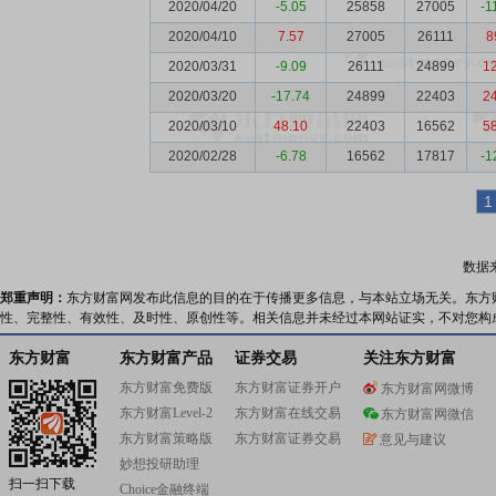
2020/04/20
-5.05
25858
27005
-1
2020/04/10
7.57
27005
26111
8
2020/03/31
-9.09
26111
24899
1
2020/03/20
-17.74
24899
22403
2
2020/03/10
48.10
22403
16562
5
2020/02/28
-6.78
16562
17817
-1
1
数据
郑重声明：
东方财富网发布此信息的目的在于传播更多信息，与本站立场无关。东方
性、完整性、有效性、及时性、原创性等。相关信息并未经过本网站证实，不对您构
东方财富
东方财富产品
证券交易
关注东方财富
东方财富免费版
东方财富证券开户
东方财富网微博
东方财富Level-2
东方财富在线交易
东方财富网微信
东方财富策略版
东方财富证券交易
意见与建议
妙想投研助理
扫一扫下载
Choice金融终端