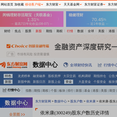
网站首页
加收藏
移动客户端
东方财富
天天基金网
东方财富证券
东方
财经
焦点
股票
新股
期指
期权
行情
数据
全球
美股
港股
数据中心
全球财经快讯
行情中
特色
龙虎榜单
融资融券
股权质押
大宗交易
机构调研
期指持仓
公告
新股
新股申购
新股日历
新股上会
资金
大盘资金
个股资金
板块
行情中心
指数
|
期指
|
期权
|
个股
|
板块
|
排行
|
新股
|
基金
|
港股
|
美股
|
期货
|
外汇
|
黄金
|
自选股
|
自选基金
东方财富网
>
数据中心
>
股东户数
>
依米康
>
依米康-股东
依米康(300249)
股东户数历史详情
全景图