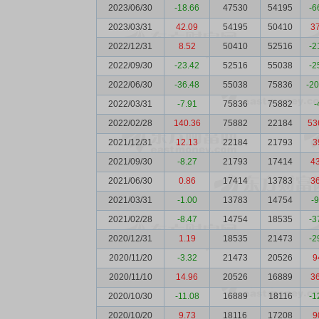
2023/06/30
-18.66
47530
54195
-6
2023/03/31
42.09
54195
50410
3
2022/12/31
8.52
50410
52516
-2
2022/09/30
-23.42
52516
55038
-2
2022/06/30
-36.48
55038
75836
-2
2022/03/31
-7.91
75836
75882
-
2022/02/28
140.36
75882
22184
53
2021/12/31
12.13
22184
21793
3
2021/09/30
-8.27
21793
17414
4
2021/06/30
0.86
17414
13783
3
2021/03/31
-1.00
13783
14754
-
2021/02/28
-8.47
14754
18535
-3
2020/12/31
1.19
18535
21473
-2
2020/11/20
-3.32
21473
20526
9
2020/11/10
14.96
20526
16889
3
2020/10/30
-11.08
16889
18116
-1
2020/10/20
9.73
18116
17208
9