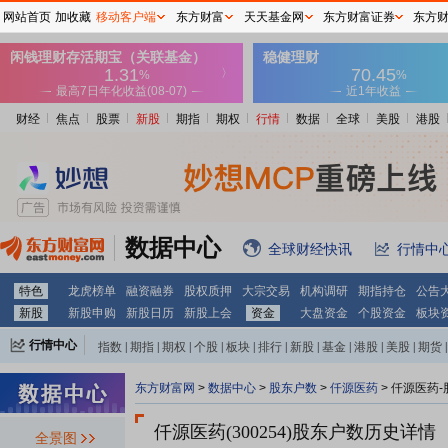
网站首页
加收藏
移动客户端
东方财富
天天基金网
东方财富证券
东方
财经
焦点
股票
新股
期指
期权
行情
数据
全球
美股
港股
数据中心
全球财经快讯
行情中
特色
龙虎榜单
融资融券
股权质押
大宗交易
机构调研
期指持仓
公告
新股
新股申购
新股日历
新股上会
资金
大盘资金
个股资金
板块
行情中心
指数
|
期指
|
期权
|
个股
|
板块
|
排行
|
新股
|
基金
|
港股
|
美股
|
期货
|
外汇
|
黄金
|
自选股
|
自选基金
东方财富网
>
数据中心
>
股东户数
>
仟源医药
>
仟源医药-
仟源医药(300254)
股东户数历史详情
全景图