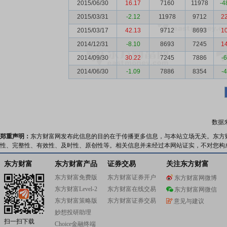
2015/06/30
16.17
7160
11978
-4
2015/03/31
-2.12
11978
9712
2
2015/03/17
42.13
9712
8693
1
2014/12/31
-8.10
8693
7245
1
2014/09/30
30.22
7245
7886
-
2014/06/30
-1.09
7886
8354
-
数据
郑重声明：
东方财富网发布此信息的目的在于传播更多信息，与本站立场无关。东方
性、完整性、有效性、及时性、原创性等。相关信息并未经过本网站证实，不对您构
东方财富
东方财富产品
证券交易
关注东方财富
东方财富免费版
东方财富证券开户
东方财富网微博
东方财富Level-2
东方财富在线交易
东方财富网微信
东方财富策略版
东方财富证券交易
意见与建议
妙想投研助理
扫一扫下载
Choice金融终端