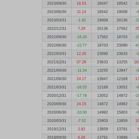
2023/09/30
16.53
16047
18542
-2
2023/06/30
11.14
18542
19008
-
2023/03/31
-1.92
19008
20136
-1
2022/12/31
7.29
20136
17562
2
2022/09/30
-16.20
17562
18703
-1
2022/06/30
-22.77
18703
23090
-4
2022/03/31
12.20
23090
23633
-
2021/12/31
37.28
23633
13255
10
2021/09/30
-11.34
13255
13947
-
2021/06/30
24.17
13947
12169
1
2021/03/31
-16.55
12169
13052
-
2020/12/31
-17.78
13052
14872
-1
2020/09/30
24.15
14872
14982
-
2020/06/30
-10.00
14982
15803
-
2020/03/31
-7.52
15803
13859
1
2019/12/31
2.92
13859
13791
2019/09/30
0.26
13791
13898
-