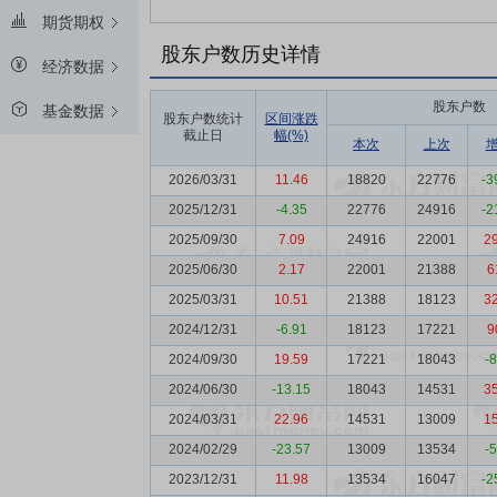
期货期权
股东户数历史详情
经济数据
股东户数
基金数据
股东户数统计
区间涨跌
截止日
幅(%)
本次
上次
2026/03/31
11.46
18820
22776
-3
2025/12/31
-4.35
22776
24916
-2
2025/09/30
7.09
24916
22001
2
2025/06/30
2.17
22001
21388
6
2025/03/31
10.51
21388
18123
3
2024/12/31
-6.91
18123
17221
9
2024/09/30
19.59
17221
18043
-
2024/06/30
-13.15
18043
14531
3
2024/03/31
22.96
14531
13009
1
2024/02/29
-23.57
13009
13534
-
2023/12/31
11.98
13534
16047
-2