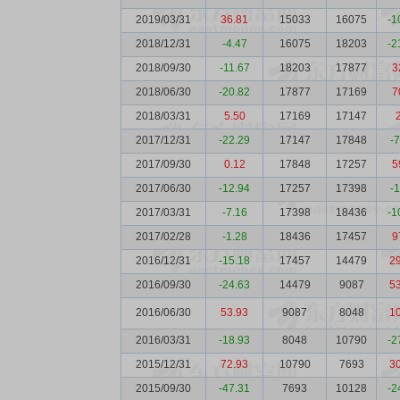
2019/03/31
36.81
15033
16075
-1
2018/12/31
-4.47
16075
18203
-2
2018/09/30
-11.67
18203
17877
3
2018/06/30
-20.82
17877
17169
7
2018/03/31
5.50
17169
17147
2017/12/31
-22.29
17147
17848
-
2017/09/30
0.12
17848
17257
5
2017/06/30
-12.94
17257
17398
-
2017/03/31
-7.16
17398
18436
-1
2017/02/28
-1.28
18436
17457
9
2016/12/31
-15.18
17457
14479
2
2016/09/30
-24.63
14479
9087
5
2016/06/30
53.93
9087
8048
1
2016/03/31
-18.93
8048
10790
-2
2015/12/31
72.93
10790
7693
3
2015/09/30
-47.31
7693
10128
-2