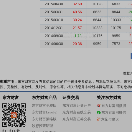
2015/06/30
32.69
10128
6833
3
2015/03/31
40.56
6833
8844
-2
2015/03/10
30.24
8844
10333
-1
2014/12/31
21.57
10333
10175
1
2014/09/30
-1.73
10175
9959
2
2014/06/30
20.36
9959
7573
2
数据
郑重声明：
东方财富网发布此信息的目的在于传播更多信息，与本站立场无关。东方
性、完整性、有效性、及时性、原创性等。相关信息并未经过本网站证实，不对您构
东方财富
东方财富产品
证券交易
关注东方财富
东方财富免费版
东方财富证券开户
东方财富网微博
东方财富Level-2
东方财富在线交易
东方财富网微信
东方财富策略版
东方财富证券交易
意见与建议
妙想投研助理
扫一扫下载