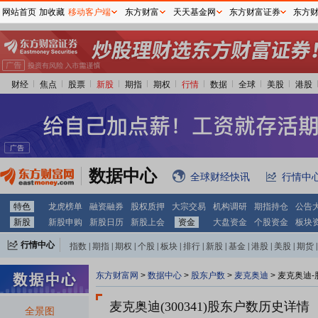
网站首页
加收藏
移动客户端
东方财富
天天基金网
东方财富证券
东方
财经
焦点
股票
新股
期指
期权
行情
数据
全球
美股
港股
数据中心
全球财经快讯
行情中
特色
龙虎榜单
融资融券
股权质押
大宗交易
机构调研
期指持仓
公告
新股
新股申购
新股日历
新股上会
资金
大盘资金
个股资金
板块
行情中心
指数
|
期指
|
期权
|
个股
|
板块
|
排行
|
新股
|
基金
|
港股
|
美股
|
期货
|
外汇
|
黄金
|
自选股
|
自选基金
东方财富网
>
数据中心
>
股东户数
>
麦克奥迪
>
麦克奥迪-
麦克奥迪(300341)
股东户数历史详情
全景图