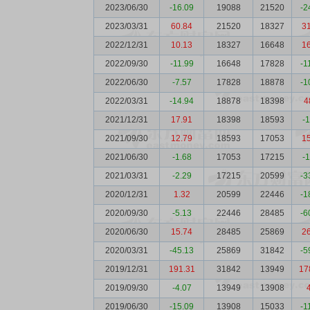
2023/06/30
-16.09
19088
21520
-2
2023/03/31
60.84
21520
18327
3
2022/12/31
10.13
18327
16648
1
2022/09/30
-11.99
16648
17828
-1
2022/06/30
-7.57
17828
18878
-1
2022/03/31
-14.94
18878
18398
4
2021/12/31
17.91
18398
18593
-
2021/09/30
12.79
18593
17053
1
2021/06/30
-1.68
17053
17215
-
2021/03/31
-2.29
17215
20599
-3
2020/12/31
1.32
20599
22446
-1
2020/09/30
-5.13
22446
28485
-6
2020/06/30
15.74
28485
25869
2
2020/03/31
-45.13
25869
31842
-5
2019/12/31
191.31
31842
13949
17
2019/09/30
-4.07
13949
13908
2019/06/30
-15.09
13908
15033
-1