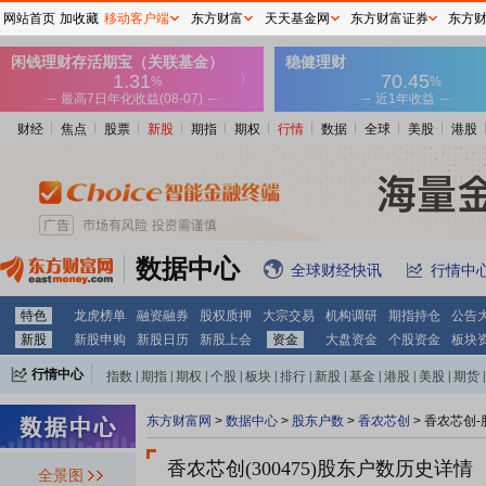
网站首页
加收藏
移动客户端
东方财富
天天基金网
东方财富证券
东方
财经
焦点
股票
新股
期指
期权
行情
数据
全球
美股
港股
数据中心
全球财经快讯
行情中
特色
龙虎榜单
融资融券
股权质押
大宗交易
机构调研
期指持仓
公告
新股
新股申购
新股日历
新股上会
资金
大盘资金
个股资金
板块
行情中心
指数
|
期指
|
期权
|
个股
|
板块
|
排行
|
新股
|
基金
|
港股
|
美股
|
期货
|
外汇
|
黄金
|
自选股
|
自选基金
东方财富网
>
数据中心
>
股东户数
>
香农芯创
>
香农芯创-
香农芯创(300475)
股东户数历史详情
全景图