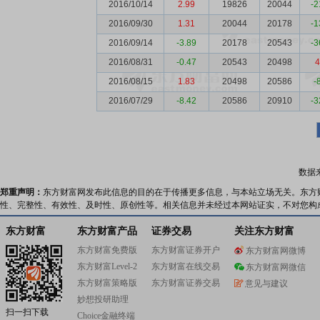
2016/10/14
2.99
19826
20044
-2
2016/09/30
1.31
20044
20178
-1
2016/09/14
-3.89
20178
20543
-3
2016/08/31
-0.47
20543
20498
4
2016/08/15
1.83
20498
20586
-
2016/07/29
-8.42
20586
20910
-3
数据
郑重声明：
东方财富网发布此信息的目的在于传播更多信息，与本站立场无关。东方
性、完整性、有效性、及时性、原创性等。相关信息并未经过本网站证实，不对您构
东方财富
东方财富产品
证券交易
关注东方财富
东方财富免费版
东方财富证券开户
东方财富网微博
东方财富Level-2
东方财富在线交易
东方财富网微信
东方财富策略版
东方财富证券交易
意见与建议
妙想投研助理
扫一扫下载
Choice金融终端