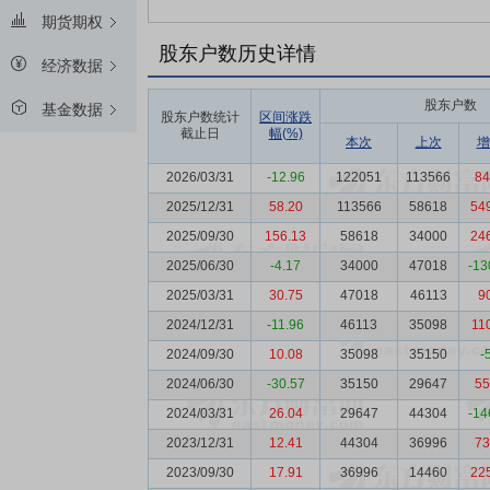
期货期权
股东户数历史详情
经济数据
股东户数
基金数据
股东户数统计
区间涨跌
截止日
幅(%)
本次
上次
增
2026/03/31
-12.96
122051
113566
84
2025/12/31
58.20
113566
58618
54
2025/09/30
156.13
58618
34000
24
2025/06/30
-4.17
34000
47018
-13
2025/03/31
30.75
47018
46113
9
2024/12/31
-11.96
46113
35098
11
2024/09/30
10.08
35098
35150
-
2024/06/30
-30.57
35150
29647
55
2024/03/31
26.04
29647
44304
-14
2023/12/31
12.41
44304
36996
73
2023/09/30
17.91
36996
14460
22