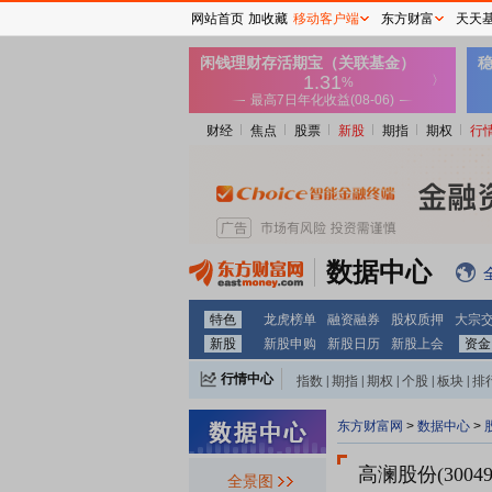
网站首页
加收藏
移动客户端
东方财富
天天
财经
焦点
股票
新股
期指
期权
行
数据中心
特色
龙虎榜单
融资融券
股权质押
大宗
新股
新股申购
新股日历
新股上会
资金
行情中心
指数
|
期指
|
期权
|
个股
|
板块
|
排
东方财富网
>
数据中心
>
高澜股份(30049
全景图