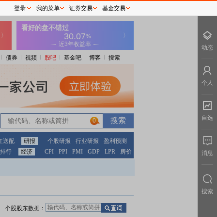
登录
我的菜单
证券交易
基金交易
动态
债券
视频
股吧
基金吧
博客
搜索
个人
自选
0
红送配
研报
个股研报
行业研报
盈利预测
排行
经济
CPI
PPI
PMI
GDP
LPR
房价
消息
搜索
个股股东数据：