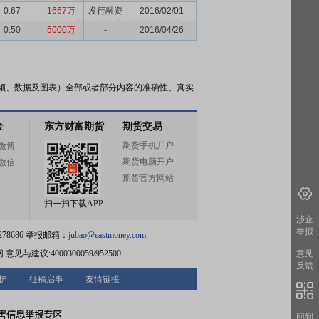
0.67
1667万
发行融资
2016/02/01
0.50
5000万
-
2016/04/26
频、数据及图表）全部或者部分内容的准确性、真实
金
东方财富期货
期货交易
期货手机开户
微博
期货电脑开户
微信
期货官方网站
扫一扫下载APP
涉企
举报
78686 举报邮箱：
jubao@eastmoney.com
网
意见与建议:4000300059/952500
意见
反馈
护
征稿启事
友情链接
回到