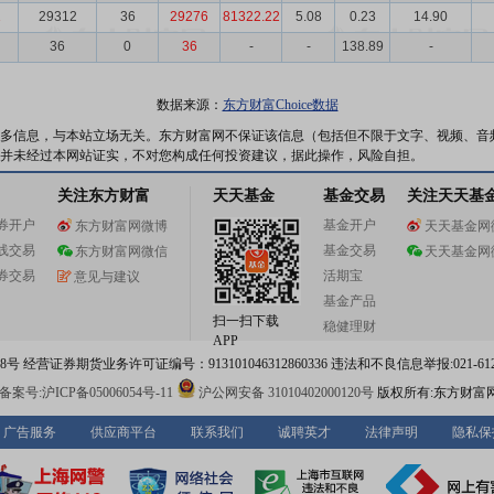
1
29312
36
29276
81322.22
5.08
0.23
14.90
36
0
36
-
-
138.89
-
数据来源：
东方财富Choice数据
多信息，与本站立场无关。东方财富网不保证该信息（包括但不限于文字、视频、音
并未经过本网站证实，不对您构成任何投资建议，据此操作，风险自担。
关注东方财富
天天基金
基金交易
关注天天基
券开户
基金开户
东方财富网微博
天天基金网
线交易
基金交易
东方财富网微信
天天基金网
券交易
活期宝
意见与建议
基金产品
扫一扫下载
稳健理财
APP
 经营证券期货业务许可证编号：913101046312860336 违法和不良信息举报:021-612
案号:沪ICP备05006054号-11
沪公网安备 31010402000120号
版权所有:东方财富
广告服务
供应商平台
联系我们
诚聘英才
法律声明
隐私保