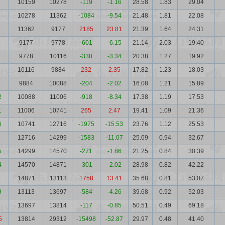
3
10159
10278
-119
-1.16
28.58
1.83
29.04
10278
11362
-1084
-9.54
21.48
1.81
22.08
1
11362
9177
2185
23.81
21.39
1.64
24.31
9177
9778
-601
-6.15
21.14
2.03
19.40
2
9778
10116
-338
-3.34
20.38
1.27
19.92
10116
9884
232
2.35
17.82
1.23
18.03
9884
10088
-204
-2.02
16.08
1.21
15.89
2
10088
11006
-918
-8.34
17.38
1.19
17.53
1
11006
10741
265
2.47
19.41
1.09
21.36
6
10741
12716
-1975
-15.53
23.76
1.12
25.53
12716
14299
-1583
-11.07
25.69
0.94
32.67
5
14299
14570
-271
-1.86
21.25
0.84
30.39
4
14570
14871
-301
-2.02
28.98
0.82
42.22
14871
13113
1758
13.41
35.68
0.81
53.07
9
13113
13697
-584
-4.26
39.68
0.92
52.03
2
13697
13814
-117
-0.85
50.51
0.49
69.18
5
13814
29312
-15498
-52.87
29.97
0.48
41.40