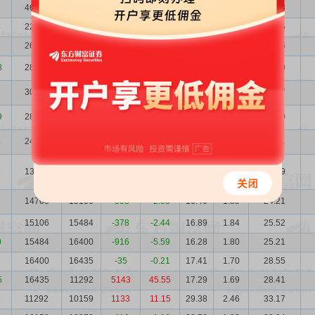
8
46692
22939
23753
103.55
11.65
0.66
54.38
4
22939
26236
-3297
-12.57
17.89
1.35
41.05
26236
28951
-2715
-9.38
11.68
1.18
30.65
8
28951
30429
-1478
-4.86
9.50
1.07
27.50
30429
28154
2275
8.08
11.13
0.92
33.87
9
28154
24097
4057
16.84
11.08
1.00
31.20
4
24097
13753
10344
75.21
18.39
1.17
44.31
3
13753
14708
-955
-6.49
25.59
2.03
35.19
14708
15106
-398
-2.63
16.46
1.89
24.21
15106
15484
-378
-2.44
16.89
1.84
25.52
0
15484
16400
-916
-5.59
16.28
1.80
25.21
16400
16435
-35
-0.21
17.41
1.70
28.55
5
16435
11292
5143
45.55
17.29
1.69
28.41
1
11292
10159
1133
11.15
29.38
2.46
33.17