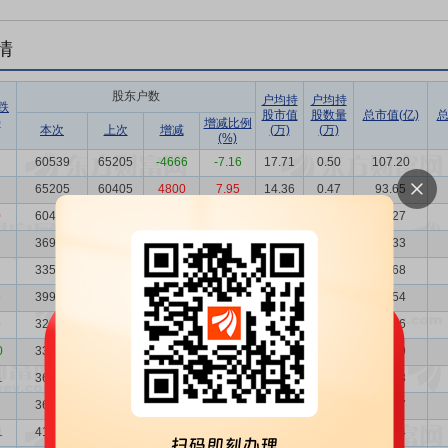
情
股东户数
户均持
户均持
跌
股市值
股数量
总市值(亿)
总
)
增减比例
本次
上次
增减
(万)
(万)
(%)
7
60539
65205
-4666
-7.16
17.71
0.50
107.20
65205
60405
4800
7.95
14.36
0.47
93.65
0
60405
36957
23448
63.45
16.43
0.51
99.27
36957
33522
3435
10.25
14.70
0.83
54.33
33522
39943
-6421
-16.08
17.80
0.91
59.68
6
39943
32696
7247
22.16
15.41
0.76
61.54
9
32696
33723
-1027
-3.05
11.21
0.93
36.66
0
33723
36746
-3023
-8.23
9.81
0.91
33.09
1
36746
36807
-61
-0.17
10.27
0.83
37.73
36807
41687
-4880
-11.71
11.89
0.83
43.77
1
41687
46692
-5005
-10.72
10.16
0.74
42.34