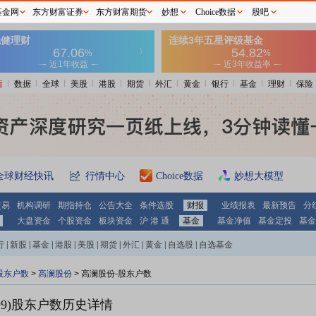
基金网
东方财富证券
东方财富期货
妙想
Choice数据
股吧
情
数据
全球
美股
港股
期货
外汇
黄金
银行
基金
理财
保险
全球财经快讯
行情中心
Choice数据
妙想大模型
交易
机构调研
期指持仓
公告大全
条件选股
财报
业绩报表
最新预告
分
大盘资金
个股资金
板块资金
沪 港 通
基金
基金净值
基金定投
基金
行
|
新股
|
基金
|
港股
|
美股
|
期货
|
外汇
|
黄金
|
自选股
|
自选基金
股东户数
>
高澜股份
>
高澜股份-股东户数
9)
股东户数历史详情