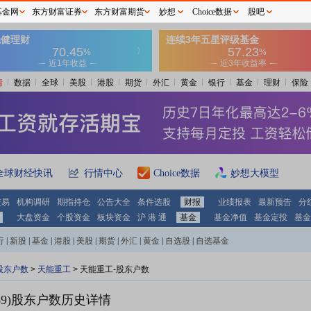
基金网
东方财富证券
东方财富期货
妙想
Choice数据
股吧
情
数据
全球
美股
港股
期货
外汇
黄金
银行
基金
理财
保险
全球财经快讯
行情中心
Choice数据
妙想大模型
交易
机构调研
期指持仓
公告大全
条件选股
财报
业绩报表
最新预告
分
大盘资金
个股资金
板块资金
沪 港 通
基金
基金净值
基金定投
基金
行
|
新股
|
基金
|
港股
|
美股
|
期货
|
外汇
|
黄金
|
自选股
|
自选基金
股东户数
>
天能重工
>
天能重工-股东户数
9)
股东户数历史详情