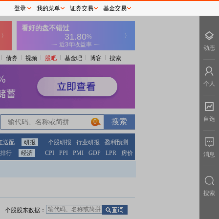
登录
我的菜单
证券交易
基金交易
动态
债券
视频
股吧
基金吧
博客
搜索
个人
自选
0
红送配
研报
个股研报
行业研报
盈利预测
排行
经济
CPI
PPI
PMI
GDP
LPR
房价
消息
搜索
个股股东数据：