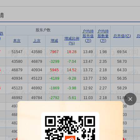
情
股东户数
户均持
户均持
跌
股市值
股数量
总市值(亿)
总
)
增减比例
本次
上次
增减
(万)
(万)
(%)
7
51547
43580
7967
18.28
13.49
1.98
69.54
1
43580
46879
-3299
-7.04
13.47
2.35
58.70
6
46879
40934
5945
14.52
13.72
2.18
64.33
3
40934
45123
-4189
-9.28
13.77
2.50
56.35
3
45123
46992
-1869
-3.98
12.92
2.27
58.29
1
46992
49784
-2792
-5.61
11.03
2.18
51.85
49784
46846
2938
6.27
10.66
2.05
53.08
46846
48297
-1451
-3.00
10.89
2.18
51.03
48297
49088
-791
-1.61
10.52
2.12
50.83
49088
47100
1988
4.22
9.90
2.08
48.58