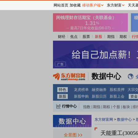
网站首页
加收藏
移动客户端
东方财富
天天
财经
焦点
股票
新股
期指
期权
行
数据中心
特色
龙虎榜单
融资融券
股权质押
大宗
新股
新股申购
新股日历
新股上会
资金
行情中心
指数
|
期指
|
期权
|
个股
|
板块
|
排
东方财富网
>
数据中心
>
天能重工(30056
全景图