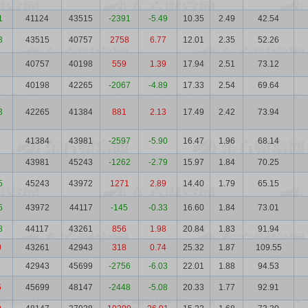
1
41124
43515
-2391
-5.49
10.35
2.49
42.54
3
43515
40757
2758
6.77
12.01
2.35
52.26
40757
40198
559
1.39
17.94
2.51
73.12
1
40198
42265
-2067
-4.89
17.33
2.54
69.64
3
42265
41384
881
2.13
17.49
2.42
73.94
41384
43981
-2597
-5.90
16.47
1.96
68.14
43981
45243
-1262
-2.79
15.97
1.84
70.25
5
45243
43972
1271
2.89
14.40
1.79
65.15
5
43972
44117
-145
-0.33
16.60
1.84
73.01
8
44117
43261
856
1.98
20.84
1.83
91.94
0
43261
42943
318
0.74
25.32
1.87
109.55
42943
45699
-2756
-6.03
22.01
1.88
94.53
5
45699
48147
-2448
-5.08
20.33
1.77
92.91