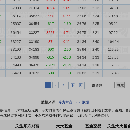
0
48147
37938
10209
26.91
15.22
1.68
73.30
5
37938
36114
1824
5.05
17.02
2.13
64.58
2
36114
35837
277
0.77
22.06
2.24
79.68
6
35837
36454
-617
-1.69
26.76
2.25
95.91
0
36454
33227
3227
9.71
26.75
2.21
97.52
0
33227
33190
37
0.11
31.34
2.40
104.14
33190
34183
-993
-2.90
35.94
2.40
119.29
6
34183
34998
-815
-2.33
34.34
2.33
117.38
34998
36470
-1472
-4.04
34.24
2.28
119.85
36470
37073
-603
-1.63
30.83
2.19
112.43
1
2
3
下一页
跳转到
数据来源：
东方财富Choice数据
多信息，与本站立场无关。东方财富网不保证该信息（包括但不限于文字、视频、音
并未经过本网站证实，不对您构成任何投资建议，据此操作，风险自担。
关注东方财富
天天基金
基金交易
关注天天基