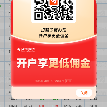
47100
48272
-1172
-2.43
9.66
2.17
45.51
0
48272
51084
-2812
-5.50
9.39
2.12
45.31
6
51084
40830
10254
25.11
10.09
2.00
51.54
7
40830
37325
3505
9.39
13.20
2.50
53.90
37325
38039
-714
-1.88
12.66
2.74
47.25
38039
37750
289
0.77
12.37
2.69
47.04
3
37750
37972
-222
-0.58
12.30
2.71
46.43
37972
37882
90
0.24
12.44
2.69
47.25
3
37882
38526
-644
-1.67
11.77
2.70
44.59
3
38526
38974
-448
-1.15
12.29
2.65
47.35
1
38974
39695
-721
-1.82
13.07
2.62
50.93
5
39695
40194
-499
-1.24
13.42
2.58
53.28
40194
40623
-429
-1.06
13.82
2.54
55.53
40623
40958
-335
-0.82
13.65
2.52
55.43
40958
41234
-276
-0.67
13.48
2.50
55.23
41234
41614
-380
-0.91
13.37
2.48
55.12
8
41614
41124
490
1.19
12.95
2.46
53.90