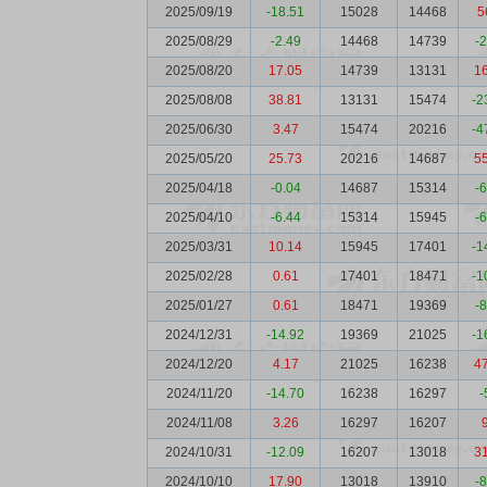
2025/09/19
-18.51
15028
14468
5
2025/08/29
-2.49
14468
14739
-
2025/08/20
17.05
14739
13131
1
2025/08/08
38.81
13131
15474
-2
2025/06/30
3.47
15474
20216
-4
2025/05/20
25.73
20216
14687
5
2025/04/18
-0.04
14687
15314
-
2025/04/10
-6.44
15314
15945
-
2025/03/31
10.14
15945
17401
-1
2025/02/28
0.61
17401
18471
-1
2025/01/27
0.61
18471
19369
-
2024/12/31
-14.92
19369
21025
-1
2024/12/20
4.17
21025
16238
4
2024/11/20
-14.70
16238
16297
-
2024/11/08
3.26
16297
16207
2024/10/31
-12.09
16207
13018
3
2024/10/10
17.90
13018
13910
-