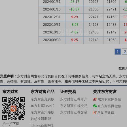
2024/01/31
-23.17
20623
21306
-
2024/01/10
-10.37
21306
22471
-1
2023/12/31
9.29
22471
14168
8
2023/10/31
-8.97
14168
12438
1
2023/10/10
-4.02
12438
12149
2
2023/09/30
9.25
12149
11968
1
1
2
数据
郑重声明：
东方财富网发布此信息的目的在于传播更多信息，与本站立场无关。东方
性、完整性、有效性、及时性、原创性等。相关信息并未经过本网站证实，不对您构
东方财富
东方财富产品
证券交易
关注东方财富
东方财富免费版
东方财富证券开户
东方财富网微博
东方财富Level-2
东方财富在线交易
东方财富网微信
东方财富策略版
东方财富证券交易
意见与建议
妙想投研助理
扫一扫下载
Choice金融终端