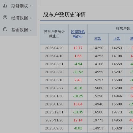
期货期权
股东户数历史详情
经济数据
股东户数
基金数据
股东户数统计
区间涨跌
截止日
幅(%)
本次
上次
2026/04/20
12.77
14290
14253
2026/04/10
1.66
14253
14108
1
2026/03/31
-4.94
14108
14559
-
2026/03/20
-11.52
14559
15297
-
2026/03/10
2.43
15297
15680
-
2026/02/27
-0.18
15680
15290
3
2026/01/30
-10.25
15290
14946
3
2026/01/20
13.04
14946
16500
-1
2025/12/31
-13.35
16500
19773
-3
2025/11/28
12.14
19773
14953
4
2025/09/30
-8.02
14953
15028
-