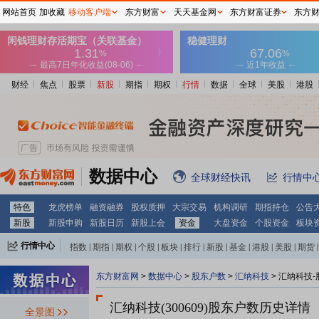
网站首页
加收藏
移动客户端
东方财富
天天基金网
东方财富证券
东方
财经
焦点
股票
新股
期指
期权
行情
数据
全球
美股
港股
数据中心
全球财经快讯
行情中
特色
龙虎榜单
融资融券
股权质押
大宗交易
机构调研
期指持仓
公告
新股
新股申购
新股日历
新股上会
资金
大盘资金
个股资金
板块
行情中心
指数
|
期指
|
期权
|
个股
|
板块
|
排行
|
新股
|
基金
|
港股
|
美股
|
期货
|
外汇
|
黄金
|
自选股
|
自选基金
东方财富网
>
数据中心
>
股东户数
>
汇纳科技
>
汇纳科技-
汇纳科技(300609)
股东户数历史详情
全景图